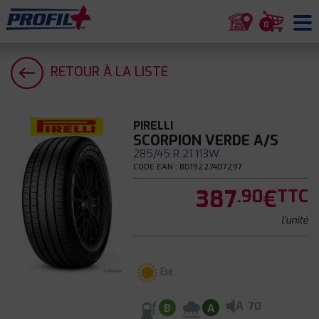
0
RETOUR À LA LISTE
PIRELLI
SCORPION VERDE A/S
285/45 R 21 113W
CODE EAN : 8019227407297
387
€
.90
TTC
l'unité
Été
A
70
B
A