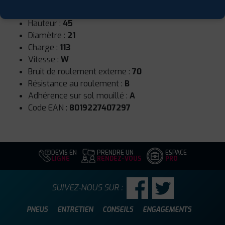
Largeur :
285
Hauteur :
45
Diamètre :
21
Charge :
113
Vitesse :
W
Bruit de roulement externe :
70
Résistance au roulement :
B
Adhérence sur sol mouillé :
A
Code EAN :
8019227407297
DEVIS EN
PRENDRE UN
ESPACE
LIGNE
RENDEZ-VOUS
PRO
SUIVEZ-NOUS SUR :
PNEUS
ENTRETIEN
CONSEILS
ENGAGEMENTS