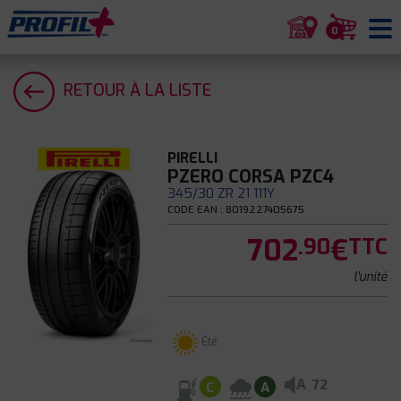
0
RETOUR À LA LISTE
PIRELLI
PZERO CORSA PZC4
345/30 ZR 21 111Y
CODE EAN : 8019227405675
702
€
.90
TTC
l'unité
Été
A
72
C
A