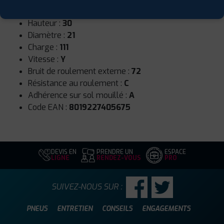
Largeur :
345
Hauteur :
30
Diamètre :
21
Charge :
111
Vitesse :
Y
Bruit de roulement externe :
72
Résistance au roulement :
C
Adhérence sur sol mouillé :
A
Code EAN :
8019227405675
DEVIS EN
PRENDRE UN
ESPACE
LIGNE
RENDEZ-VOUS
PRO
SUIVEZ-NOUS SUR :
PNEUS
ENTRETIEN
CONSEILS
ENGAGEMENTS