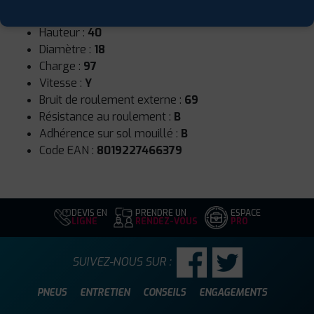
Largeur :
245
Hauteur :
40
Diamètre :
18
Charge :
97
Vitesse :
Y
Bruit de roulement externe :
69
Résistance au roulement :
B
Adhérence sur sol mouillé :
B
Code EAN :
8019227466379
DEVIS EN
PRENDRE UN
ESPACE
LIGNE
RENDEZ-VOUS
PRO
SUIVEZ-NOUS SUR :
PNEUS
ENTRETIEN
CONSEILS
ENGAGEMENTS