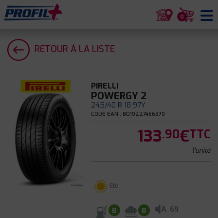
0
RETOUR À LA LISTE
PIRELLI
POWERGY 2
245/40 R 18 97Y
CODE EAN : 8019227466379
133
€
.90
TTC
l'unité
Été
A
69
B
B