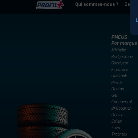
Qui sommes-nous ?
Deven
P
PNEUS
Par marque
Michelin
Bridgestone
Goodyear
Firestone
Hankook
Pirelli
Dunlop
Giti
Continental
BFGoodrich
Debica
Sailun
Sava
Tracmax