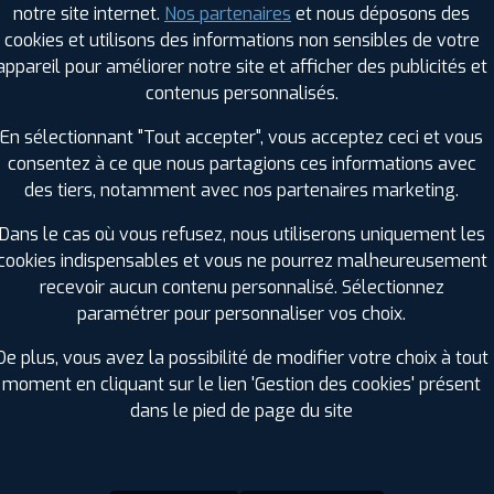
notre site internet.
Nos partenaires
et nous déposons des
Hauteur :
50
cookies et utilisons des informations non sensibles de votre
Diamètre :
17
appareil pour améliorer notre site et afficher des publicités et
Charge :
98
contenus personnalisés.
Vitesse :
Y
Bruit de roulement externe :
69
En sélectionnant "Tout accepter", vous acceptez ceci et vous
Résistance au roulement :
B
consentez à ce que nous partagions ces informations avec
Adhérence sur sol mouillé :
B
des tiers, notamment avec nos partenaires marketing.
Code EAN :
8019227465846
Dans le cas où vous refusez, nous utiliserons uniquement les
cookies indispensables et vous ne pourrez malheureusement
recevoir aucun contenu personnalisé. Sélectionnez
paramétrer pour personnaliser vos choix.
De plus, vous avez la possibilité de modifier votre choix à tout
moment en cliquant sur le lien 'Gestion des cookies' présent
dans le pied de page du site