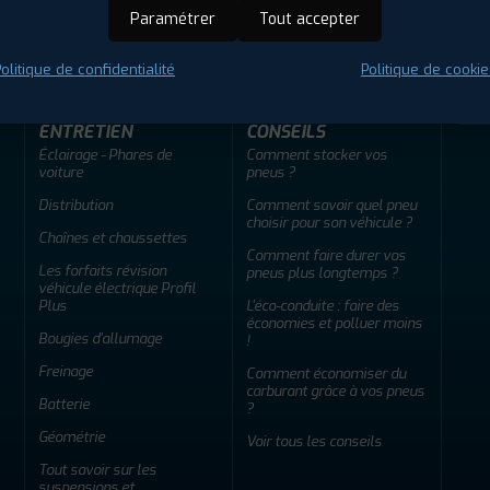
ir adherent
Offres d'emploi
FAQ
Paramétrer
Tout accepter
olitique de confidentialité
Politique de cookie
ENTRETIEN
CONSEILS
Éclairage - Phares de
Comment stocker vos
voiture
pneus ?
Distribution
Comment savoir quel pneu
choisir pour son véhicule ?
Chaînes et chaussettes
Comment faire durer vos
Les forfaits révision
pneus plus longtemps ?
véhicule électrique Profil
Plus
L'éco-conduite : faire des
économies et polluer moins
Bougies d'allumage
!
Freinage
Comment économiser du
carburant grâce à vos pneus
Batterie
?
Géométrie
Voir tous les conseils
Tout savoir sur les
suspensions et