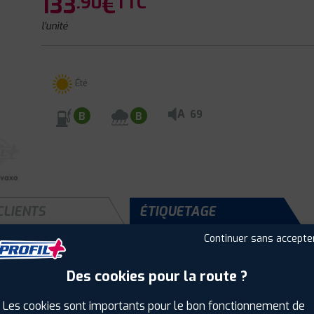
133
€
.90
TTC
l'unité
Été
A
69
B
B
CLIENTS
ÉTIQUETAGE
Continuer sans accepte
Des cookies pour la route ?
Saison :
Été
Runflat :
Non
Les cookies sont importants pour le bon fonctionnement de
Largeur :
225