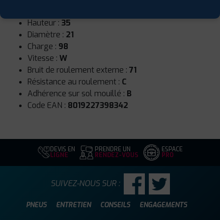
Largeur :
255
Hauteur :
35
Diamètre :
21
Charge :
98
Vitesse :
W
Bruit de roulement externe :
71
Résistance au roulement :
C
Adhérence sur sol mouillé :
B
Code EAN :
8019227398342
DEVIS EN
PRENDRE UN
ESPACE
LIGNE
RENDEZ-VOUS
PRO
SUIVEZ-NOUS SUR :
PNEUS
ENTRETIEN
CONSEILS
ENGAGEMENTS