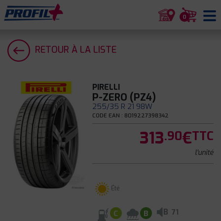
0
RETOUR À LA LISTE
PIRELLI
P-ZERO (PZ4)
255/35 R 21 98W
CODE EAN : 8019227398342
313
€
.90
TTC
l'unité
Été
B
71
C
B