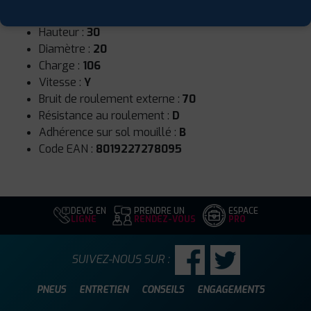
Largeur :
325
Hauteur :
30
Diamètre :
20
Charge :
106
Vitesse :
Y
Bruit de roulement externe :
70
Résistance au roulement :
D
Adhérence sur sol mouillé :
B
Code EAN :
8019227278095
DEVIS EN
PRENDRE UN
ESPACE
LIGNE
RENDEZ-VOUS
PRO
SUIVEZ-NOUS SUR :
PNEUS
ENTRETIEN
CONSEILS
ENGAGEMENTS