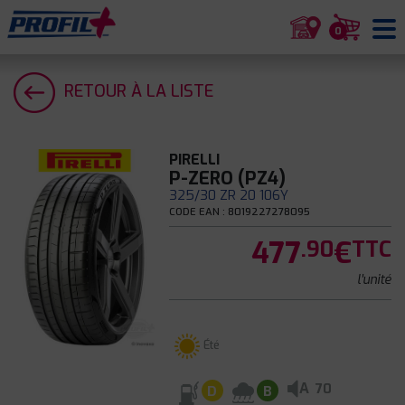
0
RETOUR À LA LISTE
PIRELLI
P-ZERO (PZ4)
325/30 ZR 20 106Y
CODE EAN : 8019227278095
477
€
.90
TTC
l'unité
Été
A
70
D
B