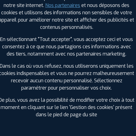
Largeur :
225
notre site internet.
Nos partenaires
et nous déposons des
Hauteur :
55
cookies et utilisons des informations non sensibles de votre
Diamètre :
16
appareil pour améliorer notre site et afficher des publicités et
Charge :
95
contenus personnalisés.
Vitesse :
W
Bruit de roulement externe :
71
En sélectionnant "Tout accepter", vous acceptez ceci et vous
Résistance au roulement :
D
consentez à ce que nous partagions ces informations avec
Adhérence sur sol mouillé :
B
des tiers, notamment avec nos partenaires marketing.
Code EAN :
8019227204094
Dans le cas où vous refusez, nous utiliserons uniquement les
cookies indispensables et vous ne pourrez malheureusement
recevoir aucun contenu personnalisé. Sélectionnez
paramétrer pour personnaliser vos choix.
De plus, vous avez la possibilité de modifier votre choix à tout
moment en cliquant sur le lien 'Gestion des cookies' présent
dans le pied de page du site