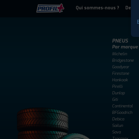
Qui sommes-nous ?
Deven
P
PNEUS
Par marque
Michelin
Bridgestone
Goodyear
Firestone
Hankook
Pirelli
Dunlop
Giti
Continental
BFGoodrich
Debica
Sailun
Sava
Tracmax