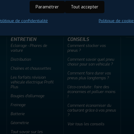
Paramétrer
Tout accepter
ir adherent
Offres d'emploi
FAQ
olitique de confidentialité
Politique de cookie
ENTRETIEN
CONSEILS
Éclairage - Phares de
Comment stocker vos
voiture
pneus ?
Distribution
Comment savoir quel pneu
choisir pour son véhicule ?
Chaînes et chaussettes
Comment faire durer vos
Les forfaits révision
pneus plus longtemps ?
véhicule électrique Profil
Plus
L'éco-conduite : faire des
économies et polluer moins
Bougies d'allumage
!
Freinage
Comment économiser du
carburant grâce à vos pneus
Batterie
?
Géométrie
Voir tous les conseils
Tout savoir sur les