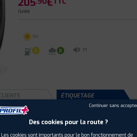
205
€
.90
TTC
l'unité
Été
B
71
D
B
CLIENTS
ÉTIQUETAGE
Continuer sans accepte
Des cookies pour la route ?
Saison :
Été
Runflat :
Oui
Les cookies sont importants pour le bon fonctionnement de