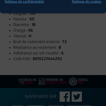
Saison :
4 Saisons
Politique de confidentialité
Politique de cookies
Runflat :
Non
Largeur :
195
Hauteur :
60
Diamètre :
18
Charge :
96
Vitesse :
H
Bruit de roulement externe :
72
Résistance au roulement :
B
Adhérence sur sol mouillé :
A
Code EAN :
8019227444292
DEVIS EN
PRENDRE UN
ESPACE
LIGNE
RENDEZ-VOUS
PRO
SUIVEZ-NOUS SUR :