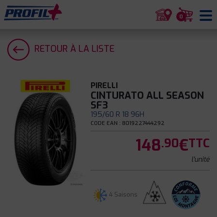
0
RETOUR À LA LISTE
PIRELLI
CINTURATO ALL SEASON
SF3
195/60 R 18 96H
CODE EAN : 8019227444292
148
€
.90
TTC
l'unité
4 Saisons