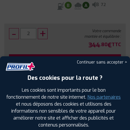
B
72
B
A
Votre commande
montée et équilibrée :
344
€
.80
TTC
FAIRE INSTALLER CE PNEU
Continuer sans accepter >
Sous réserve de disponibilité en agence
Des cookies pour la route ?
Les cookies sont importants pour le bon
fonctionnement de notre site internet.
Nos partenaires
et nous déposons des cookies et utilisons des
SPÉCIFICATIONS
AVIS CLIENTS
ÉTIQUETAGE
informations non sensibles de votre appareil pour
améliorer notre site et afficher des publicités et
Étiquetage
contenus personnalisés.