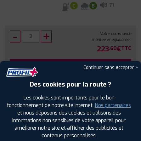
B
71
C
B
Votre commande
montée et équilibrée :
223
€
.60
TTC
FAIRE INSTALLER CE PNEU
Continuer sans accepter >
Sous réserve de disponibilité en agence
Des cookies pour la route ?
Les cookies sont importants pour le bon
fonctionnement de notre site internet.
Nos partenaires
et nous déposons des cookies et utilisons des
SPÉCIFICATIONS
AVIS CLIENTS
ÉTIQUETAGE
informations non sensibles de votre appareil pour
améliorer notre site et afficher des publicités et
Étiquetage
contenus personnalisés.