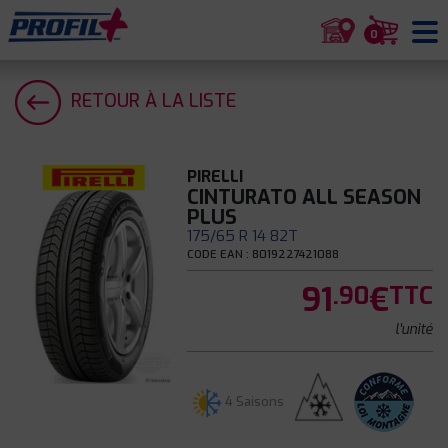
0
RETOUR À LA LISTE
PIRELLI
CINTURATO ALL SEASON
PLUS
175/65 R 14 82T
CODE EAN : 8019227421088
91
€
.90
TTC
l'unité
4 Saisons