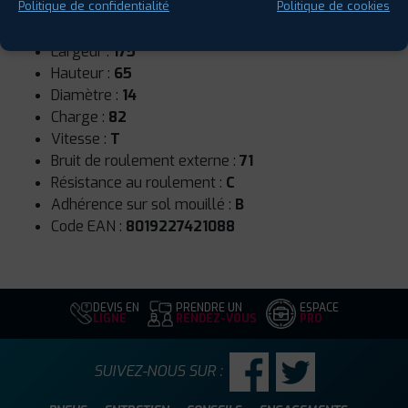
Saison :
4 Saisons
Politique de confidentialité
Politique de cookies
Runflat :
Non
Largeur :
175
Hauteur :
65
Diamètre :
14
Charge :
82
Vitesse :
T
Bruit de roulement externe :
71
Résistance au roulement :
C
Adhérence sur sol mouillé :
B
Code EAN :
8019227421088
DEVIS EN
PRENDRE UN
ESPACE
LIGNE
RENDEZ-VOUS
PRO
SUIVEZ-NOUS SUR :