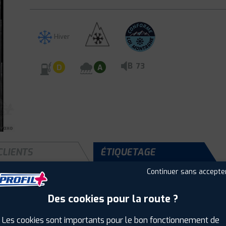
Hiver
B
73
D
A
CLIENTS
ÉTIQUETAGE
Continuer sans accepte
Des cookies pour la route ?
Saison :
Hiver
Runflat :
Non
Les cookies sont importants pour le bon fonctionnement de
Largeur :
225