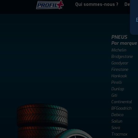
Qui sommes-nous ?
Deven
P
PNEUS
Par marque
Michelin
Bridgestone
Goodyear
Firestone
Hankook
Pirelli
Dunlop
Giti
Continental
BFGoodrich
Debica
Sailun
Sava
Tracmax