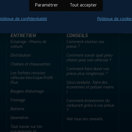
ir adherent
Offres d'emploi
FAQ
Paramétrer
Tout accepter
olitique de confidentialité
Politique de cookie
ENTRETIEN
CONSEILS
Éclairage - Phares de
Comment stocker vos
voiture
pneus ?
Distribution
Comment savoir quel pneu
choisir pour son véhicule ?
Chaînes et chaussettes
Comment faire durer vos
Les forfaits révision
pneus plus longtemps ?
véhicule électrique Profil
Plus
L'éco-conduite : faire des
économies et polluer moins
Bougies d'allumage
!
Freinage
Comment économiser du
carburant grâce à vos pneus
Batterie
?
Géométrie
Voir tous les conseils
Tout savoir sur les
suspensions et