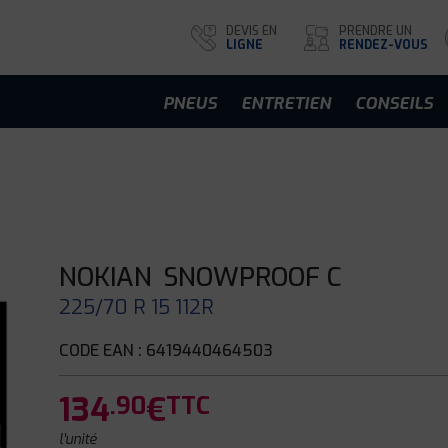
DEVIS EN
PRENDRE UN
LIGNE
RENDEZ-VOUS
PNEUS
ENTRETIEN
CONSEILS
NOKIAN
SNOWPROOF C
225/70 R 15 112R
CODE EAN : 6419440464503
134
€
.90
TTC
l'unité