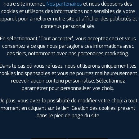
notre site internet.
Nos partenaires
et nous déposons des
Hauteur :
70
cookies et utilisons des informations non sensibles de votre
Diamètre :
15
appareil pour améliorer notre site et afficher des publicités et
Charge :
112
contenus personnalisés.
Vitesse :
R
Bruit de roulement externe :
73
En sélectionnant "Tout accepter", vous acceptez ceci et vous
Résistance au roulement :
D
consentez à ce que nous partagions ces informations avec
Adhérence sur sol mouillé :
A
des tiers, notamment avec nos partenaires marketing.
Code EAN :
6419440464503
Dans le cas où vous refusez, nous utiliserons uniquement les
cookies indispensables et vous ne pourrez malheureusement
recevoir aucun contenu personnalisé. Sélectionnez
paramétrer pour personnaliser vos choix.
De plus, vous avez la possibilité de modifier votre choix à tout
moment en cliquant sur le lien 'Gestion des cookies' présent
dans le pied de page du site