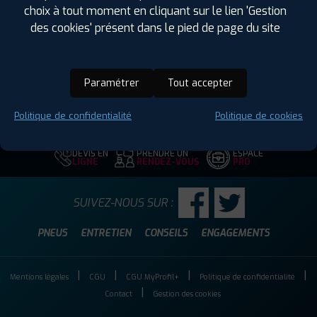
Largeur :
255
choix à tout moment en cliquant sur le lien 'Gestion
Hauteur :
50
des cookies' présent dans le pied de page du site
Diamètre :
19
Charge :
107
Vitesse :
T
Paramétrer
Tout accepter
Code EAN :
3528701492339
Politique de confidentialité
Politique de cookies
DEVIS EN
PRENDRE UN
ESPACE
LIGNE
RENDEZ-VOUS
PRO
SUIVEZ-NOUS SUR :
PNEUS
ENTRETIEN
CONSEILS
ENGAGEMENTS
Mentions légales
CGU
CGU MyProfil+
Politique de confidentialité
Contact
Gestion des cookies