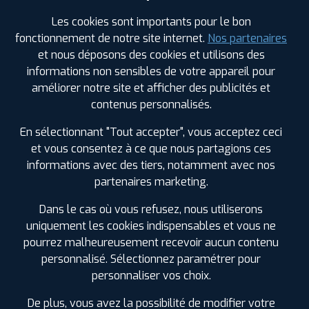
Les cookies sont importants pour le bon
Votre commande
fonctionnement de notre site internet.
Nos partenaires
montée et équilibrée :
et nous déposons des cookies et utilisons des
574
€
.80
TTC
informations non sensibles de votre appareil pour
améliorer notre site et afficher des publicités et
contenus personnalisés.
FAIRE INSTALLER CE PNEU
En sélectionnant "Tout accepter", vous acceptez ceci
Sous réserve de disponibilité en agence
et vous consentez à ce que nous partagions ces
informations avec des tiers, notamment avec nos
partenaires marketing.
Dans le cas où vous refusez, nous utiliserons
SPÉCIFICATIONS
AVIS CLIENTS
ÉTIQUETAGE
uniquement les cookies indispensables et vous ne
pourrez malheureusement recevoir aucun contenu
Étiquetage
personnalisé. Sélectionnez paramétrer pour
personnaliser vos choix.
Saison :
Hiver
Runflat :
Non
De plus, vous avez la possibilité de modifier votre