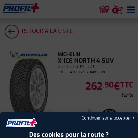
0
RETOUR À LA LISTE
MICHELIN
X-ICE NORTH 4 SUV
255/50 R 19 107T
CODE EAN : 3528701492339
262
€
.90
TTC
l'unité
Hiver
Continuer sans accepter >
Des cookies pour la route ?