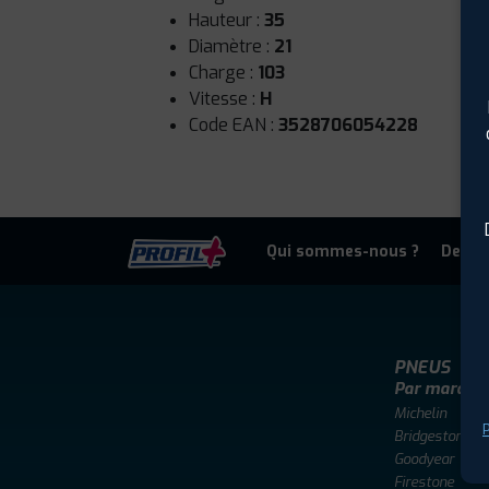
Hauteur :
35
Diamètre :
21
Charge :
103
Vitesse :
H
Code EAN :
3528706054228
Qui sommes-nous ?
Deven
PNEUS
Par marque
Michelin
P
Bridgestone
Goodyear
Firestone