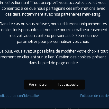
En sélectionnant "Tout accepter", vous acceptez ceci et vous
consentez à ce que nous partagions ces informations avec
des tiers, notamment avec nos partenaires marketing.
Dans le cas où vous refusez, nous utiliserons uniquement les
cookies indispensables et vous ne pourrez malheureusement
recevoir aucun contenu personnalisé. Sélectionnez
paramétrer pour personnaliser vos choix.
De plus, vous avez la possibilité de modifier votre choix à tout
ir adherent
Offres d'emploi
FAQ
moment en cliquant sur le lien 'Gestion des cookies' présent
dans le pied de page du site
ENTRETIEN
CONSEILS
Paramétrer
Tout accepter
Éclairage - Phares de
Comment stocker vos
voiture
pneus ?
olitique de confidentialité
Politique de cookie
Distribution
Comment savoir quel pneu
choisir pour son véhicule ?
Chaînes et chaussettes