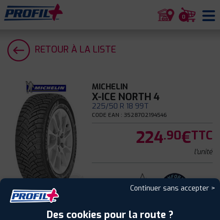
0
RETOUR À LA LISTE
MICHELIN
X-ICE NORTH 4
225/50 R 18 99T
CODE EAN : 3528702194546
224
€
.90
TTC
l'unité
Hiver
Continuer sans accepter >
Des cookies pour la route ?