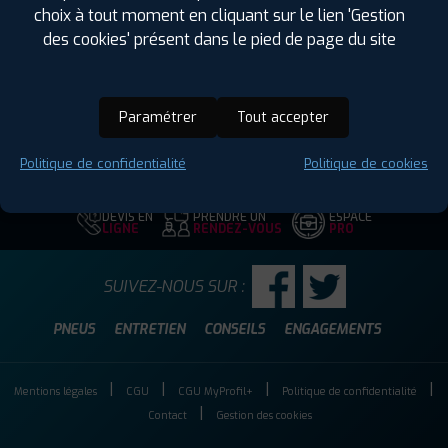
Largeur :
225
choix à tout moment en cliquant sur le lien 'Gestion
Hauteur :
50
des cookies' présent dans le pied de page du site
Diamètre :
18
Charge :
99
Vitesse :
T
Paramétrer
Tout accepter
Code EAN :
3528702194546
Politique de confidentialité
Politique de cookies
DEVIS EN
PRENDRE UN
ESPACE
LIGNE
RENDEZ-VOUS
PRO
SUIVEZ-NOUS SUR :
PNEUS
ENTRETIEN
CONSEILS
ENGAGEMENTS
Mentions légales
CGU
CGU MyProfil+
Politique de confidentialité
Contact
Gestion des cookies