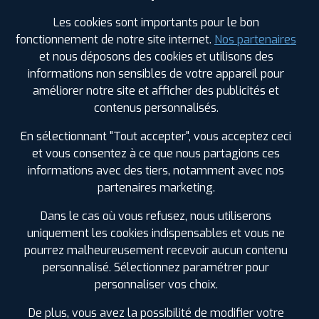
Les cookies sont importants pour le bon
Votre commande
fonctionnement de notre site internet.
Nos partenaires
montée et équilibrée :
et nous déposons des cookies et utilisons des
496
€
.80
TTC
informations non sensibles de votre appareil pour
améliorer notre site et afficher des publicités et
contenus personnalisés.
FAIRE INSTALLER CE PNEU
En sélectionnant "Tout accepter", vous acceptez ceci
Sous réserve de disponibilité en agence
et vous consentez à ce que nous partagions ces
informations avec des tiers, notamment avec nos
partenaires marketing.
Dans le cas où vous refusez, nous utiliserons
SPÉCIFICATIONS
AVIS CLIENTS
ÉTIQUETAGE
uniquement les cookies indispensables et vous ne
pourrez malheureusement recevoir aucun contenu
Étiquetage
personnalisé. Sélectionnez paramétrer pour
personnaliser vos choix.
Saison :
Hiver
Runflat :
Non
De plus, vous avez la possibilité de modifier votre