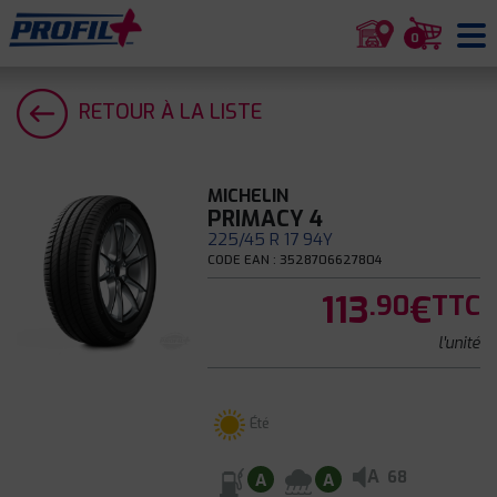
0
RETOUR À LA LISTE
MICHELIN
PRIMACY 4
225/45 R 17 94Y
CODE EAN : 3528706627804
113
€
.90
TTC
l'unité
Été
A
68
A
A