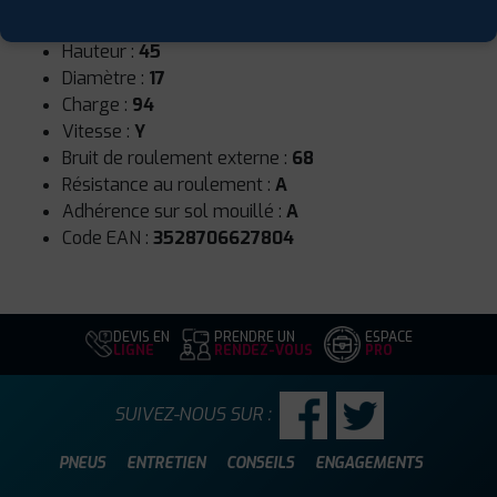
Largeur :
225
Hauteur :
45
Diamètre :
17
Charge :
94
Vitesse :
Y
Bruit de roulement externe :
68
Résistance au roulement :
A
Adhérence sur sol mouillé :
A
Code EAN :
3528706627804
DEVIS EN
PRENDRE UN
ESPACE
LIGNE
RENDEZ-VOUS
PRO
SUIVEZ-NOUS SUR :
PNEUS
ENTRETIEN
CONSEILS
ENGAGEMENTS