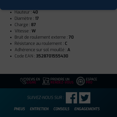
Largeur :
215
Hauteur :
40
Diamètre :
17
Charge :
87
Vitesse :
W
Bruit de roulement externe :
70
Résistance au roulement :
C
Adhérence sur sol mouillé :
A
Code EAN :
3528701555430
DEVIS EN
PRENDRE UN
ESPACE
LIGNE
RENDEZ-VOUS
PRO
SUIVEZ-NOUS SUR :
PNEUS
ENTRETIEN
CONSEILS
ENGAGEMENTS