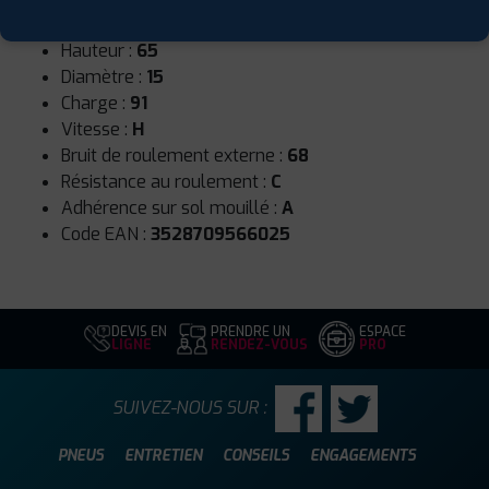
Largeur :
195
Hauteur :
65
Diamètre :
15
Charge :
91
Vitesse :
H
Bruit de roulement externe :
68
Résistance au roulement :
C
Adhérence sur sol mouillé :
A
Code EAN :
3528709566025
DEVIS EN
PRENDRE UN
ESPACE
LIGNE
RENDEZ-VOUS
PRO
SUIVEZ-NOUS SUR :
PNEUS
ENTRETIEN
CONSEILS
ENGAGEMENTS