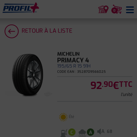
0
RETOUR À LA LISTE
MICHELIN
PRIMACY 4
195/65 R 15 91H
CODE EAN : 3528709566025
92
€
.90
TTC
l'unité
Été
A
68
C
A