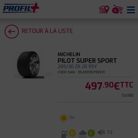
0
RETOUR À LA LISTE
MICHELIN
PILOT SUPER SPORT
285/30 ZR 20 95Y
CODE EAN : 3528705795931
497
€
.90
TTC
l'unité
Été
B
73
D
C