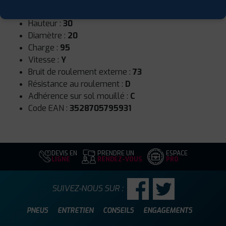
Largeur :
285
Hauteur :
30
Diamètre :
20
Charge :
95
Vitesse :
Y
Bruit de roulement externe :
73
Résistance au roulement :
D
Adhérence sur sol mouillé :
C
Code EAN :
3528705795931
DEVIS EN
PRENDRE UN
ESPACE
LIGNE
RENDEZ-VOUS
PRO
SUIVEZ-NOUS SUR :
PNEUS
ENTRETIEN
CONSEILS
ENGAGEMENTS