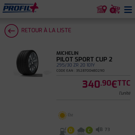
0
RETOUR À LA LISTE
MICHELIN
PILOT SPORT CUP 2
295/30 ZR 20 101Y
CODE EAN : 3528700480290
340
€
.90
TTC
l'unité
Été
B
73
D
C