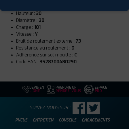
Largeur :
295
Hauteur :
30
Diamètre :
20
Charge :
101
Vitesse :
Y
Bruit de roulement externe :
73
Résistance au roulement :
D
Adhérence sur sol mouillé :
C
Code EAN :
3528700480290
DEVIS EN
PRENDRE UN
ESPACE
LIGNE
RENDEZ-VOUS
PRO
SUIVEZ-NOUS SUR :
PNEUS
ENTRETIEN
CONSEILS
ENGAGEMENTS