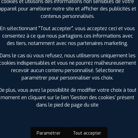
Charge :
102
cookies et utilisons des informations non sensibles de votre
Vitesse :
Y
appareil pour améliorer notre site et afficher des publicités et
Bruit de roulement externe :
73
contenus personnalisés.
Résistance au roulement :
D
En sélectionnant "Tout accepter", vous acceptez ceci et vous
Adhérence sur sol mouillé :
C
consentez à ce que nous partagions ces informations avec
Code EAN :
3528703524557
des tiers, notamment avec nos partenaires marketing.
Dans le cas où vous refusez, nous utiliserons uniquement les
cookies indispensables et vous ne pourrez malheureusement
recevoir aucun contenu personnalisé. Sélectionnez
paramétrer pour personnaliser vos choix.
De plus, vous avez la possibilité de modifier votre choix à tout
moment en cliquant sur le lien 'Gestion des cookies' présent
dans le pied de page du site
ir adherent
Offres d'emploi
FAQ
Paramétrer
Tout accepter