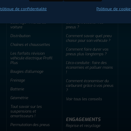
olitique de confidentialité
Politique de cookie
ENTRETIEN
CONSEILS
Éclairage - Phares de
Comment stocker vos
voiture
pneus ?
Distribution
Comment savoir quel pneu
choisir pour son véhicule ?
Chaînes et chaussettes
Comment faire durer vos
Les forfaits révision
pneus plus longtemps ?
véhicule électrique Profil
Plus
L'éco-conduite : faire des
économies et polluer moins
Bougies d'allumage
!
Freinage
Comment économiser du
carburant grâce à vos pneus
Batterie
?
Géométrie
Voir tous les conseils
Tout savoir sur les
suspensions et
amortisseurs !
ENGAGEMENTS
Permutation des pneus
Reprise et recyclage