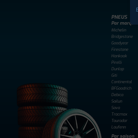
P
PNEUS
Par marque
Michelin
Bridgestone
Goodyear
Firestone
Hankook
Pirelli
Dunlop
Giti
Continental
BFGoodrich
Debica
Sailun
Sava
Tracmax
Tourador
Laufenn
Par saison