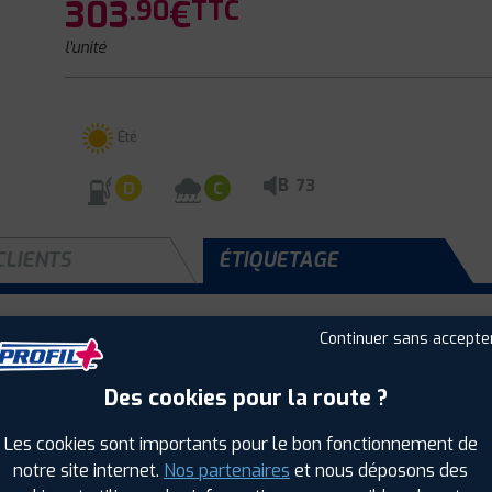
303
€
.90
TTC
l'unité
Été
B
73
D
C
CLIENTS
ÉTIQUETAGE
Continuer sans accepte
Saison :
Été
Runflat :
Non
Des cookies pour la route ?
Largeur :
265
Hauteur :
40
Les cookies sont importants pour le bon fonctionnement de
Diamètre :
19
notre site internet.
Nos partenaires
et nous déposons des