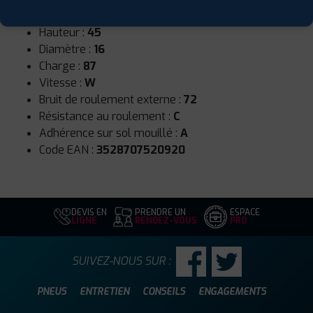
Largeur :
205
Hauteur :
45
Diamètre :
16
Charge :
87
Vitesse :
W
Bruit de roulement externe :
72
Résistance au roulement :
C
Adhérence sur sol mouillé :
A
Code EAN :
3528707520920
DEVIS EN
PRENDRE UN
ESPACE
LIGNE
RENDEZ-VOUS
PRO
SUIVEZ-NOUS SUR :
PNEUS
ENTRETIEN
CONSEILS
ENGAGEMENTS