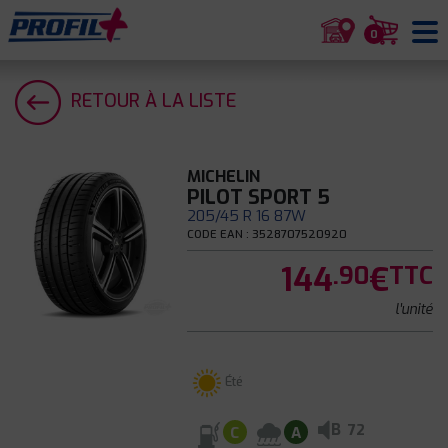
0
RETOUR À LA LISTE
MICHELIN
PILOT SPORT 5
205/45 R 16 87W
CODE EAN : 3528707520920
144
€
.90
TTC
l'unité
Été
B
72
C
A