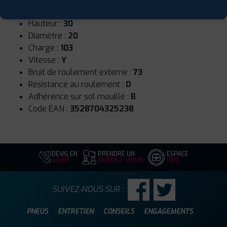
Largeur :
305
Hauteur :
30
Diamètre :
20
Charge :
103
Vitesse :
Y
Bruit de roulement externe :
73
Résistance au roulement :
D
Adhérence sur sol mouillé :
B
Code EAN :
3528704325238
DEVIS EN
PRENDRE UN
ESPACE
LIGNE
RENDEZ-VOUS
PRO
SUIVEZ-NOUS SUR :
PNEUS
ENTRETIEN
CONSEILS
ENGAGEMENTS