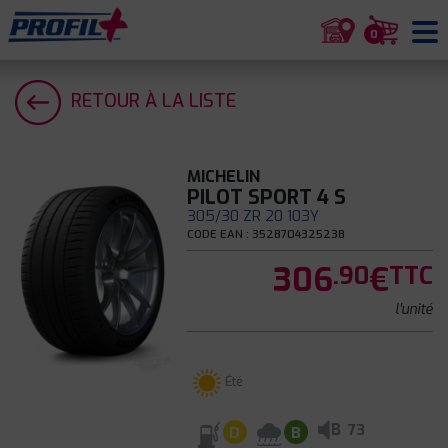
0
RETOUR À LA LISTE
MICHELIN
PILOT SPORT 4 S
305/30 ZR 20 103Y
CODE EAN : 3528704325238
306
€
.90
TTC
l'unité
Été
B
73
D
B