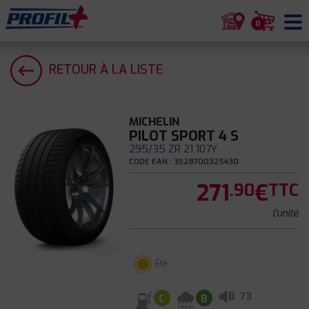
0
RETOUR À LA LISTE
MICHELIN
PILOT SPORT 4 S
295/35 ZR 21 107Y
CODE EAN : 3528700325430
271
€
.90
TTC
l'unité
Été
B
73
C
B