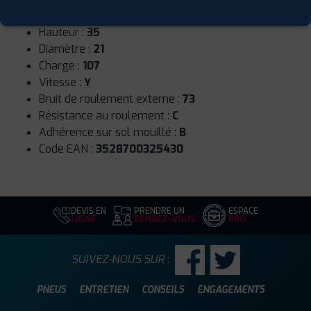
Largeur :
295
Hauteur :
35
Diamètre :
21
Charge :
107
Vitesse :
Y
Bruit de roulement externe :
73
Résistance au roulement :
C
Adhérence sur sol mouillé :
B
Code EAN :
3528700325430
DEVIS EN
PRENDRE UN
ESPACE
LIGNE
RENDEZ-VOUS
PRO
SUIVEZ-NOUS SUR :
PNEUS
ENTRETIEN
CONSEILS
ENGAGEMENTS