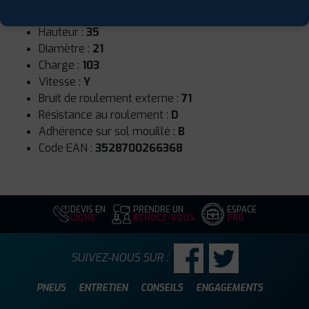
Largeur :
275
Hauteur :
35
Diamètre :
21
Charge :
103
Vitesse :
Y
Bruit de roulement externe :
71
Résistance au roulement :
D
Adhérence sur sol mouillé :
B
Code EAN :
3528700266368
DEVIS EN
PRENDRE UN
ESPACE
LIGNE
RENDEZ-VOUS
PRO
SUIVEZ-NOUS SUR :
PNEUS
ENTRETIEN
CONSEILS
ENGAGEMENTS