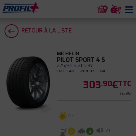
0
RETOUR À LA LISTE
MICHELIN
PILOT SPORT 4 S
275/35 R 21 103Y
CODE EAN : 3528700266368
303
€
.90
TTC
l'unité
Été
B
71
D
B