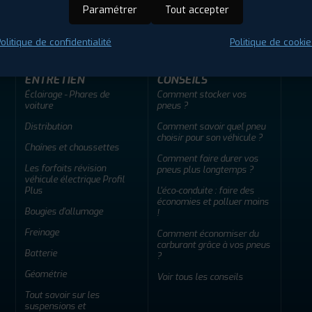
ir adherent
Offres d'emploi
FAQ
Paramétrer
Tout accepter
olitique de confidentialité
Politique de cookie
ENTRETIEN
CONSEILS
Éclairage - Phares de
Comment stocker vos
voiture
pneus ?
Distribution
Comment savoir quel pneu
choisir pour son véhicule ?
Chaînes et chaussettes
Comment faire durer vos
Les forfaits révision
pneus plus longtemps ?
véhicule électrique Profil
Plus
L'éco-conduite : faire des
économies et polluer moins
Bougies d'allumage
!
Freinage
Comment économiser du
carburant grâce à vos pneus
Batterie
?
Géométrie
Voir tous les conseils
Tout savoir sur les
suspensions et