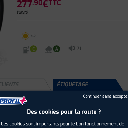
277
€
.90
TTC
l'unité
Été
B
71
C
A
CLIENTS
ÉTIQUETAGE
Continuer sans accepte
Des cookies pour la route ?
Saison :
Été
Runflat :
Non
Les cookies sont importants pour le bon fonctionnement de
Largeur :
265