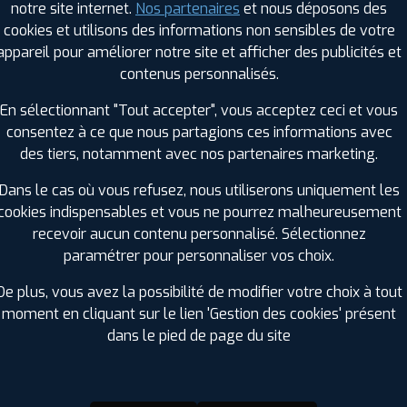
notre site internet.
Nos partenaires
et nous déposons des
Hauteur :
30
cookies et utilisons des informations non sensibles de votre
Diamètre :
20
appareil pour améliorer notre site et afficher des publicités et
Charge :
94
contenus personnalisés.
Vitesse :
Y
Bruit de roulement externe :
71
En sélectionnant "Tout accepter", vous acceptez ceci et vous
Résistance au roulement :
C
consentez à ce que nous partagions ces informations avec
Adhérence sur sol mouillé :
A
des tiers, notamment avec nos partenaires marketing.
Code EAN :
3528700972412
Dans le cas où vous refusez, nous utiliserons uniquement les
cookies indispensables et vous ne pourrez malheureusement
recevoir aucun contenu personnalisé. Sélectionnez
paramétrer pour personnaliser vos choix.
De plus, vous avez la possibilité de modifier votre choix à tout
moment en cliquant sur le lien 'Gestion des cookies' présent
dans le pied de page du site