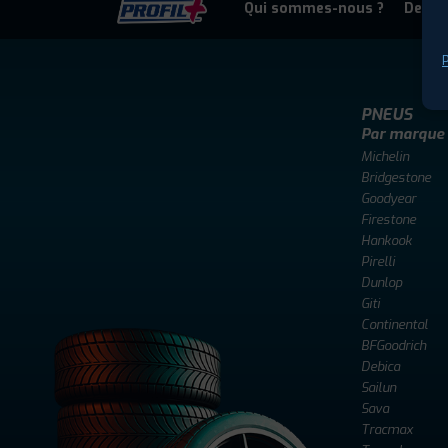
Qui sommes-nous ?
Deven
P
PNEUS
Par marque
Michelin
Bridgestone
Goodyear
Firestone
Hankook
Pirelli
Dunlop
Giti
Continental
BFGoodrich
Debica
Sailun
Sava
Tracmax