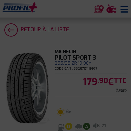
0
RETOUR À LA LISTE
MICHELIN
PILOT SPORT 3
255/35 ZR 19 96Y
CODE EAN : 3528701119977
179
€
.90
TTC
l'unité
Été
B
71
D
A