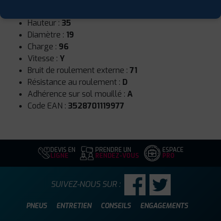
Largeur :
255
Hauteur :
35
Diamètre :
19
Charge :
96
Vitesse :
Y
Bruit de roulement externe :
71
Résistance au roulement :
D
Adhérence sur sol mouillé :
A
Code EAN :
3528701119977
DEVIS EN
PRENDRE UN
ESPACE
LIGNE
RENDEZ-VOUS
PRO
SUIVEZ-NOUS SUR :
PNEUS
ENTRETIEN
CONSEILS
ENGAGEMENTS