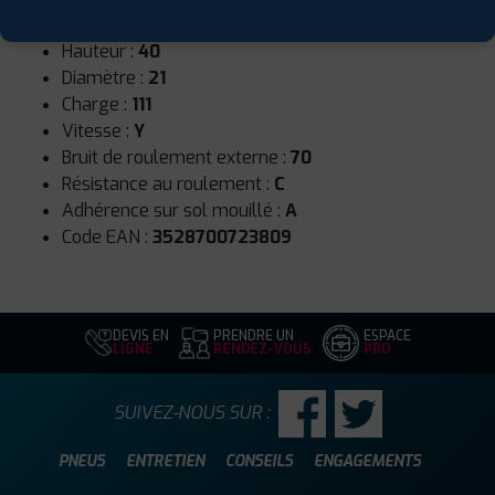
Largeur :
315
Hauteur :
40
Diamètre :
21
Charge :
111
Vitesse :
Y
Bruit de roulement externe :
70
Résistance au roulement :
C
Adhérence sur sol mouillé :
A
Code EAN :
3528700723809
DEVIS EN
PRENDRE UN
ESPACE
LIGNE
RENDEZ-VOUS
PRO
SUIVEZ-NOUS SUR :
PNEUS
ENTRETIEN
CONSEILS
ENGAGEMENTS