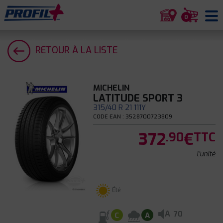
0
RETOUR À LA LISTE
MICHELIN
LATITUDE SPORT 3
315/40 R 21 111Y
CODE EAN : 3528700723809
372
€
.90
TTC
l'unité
Été
A
70
C
A