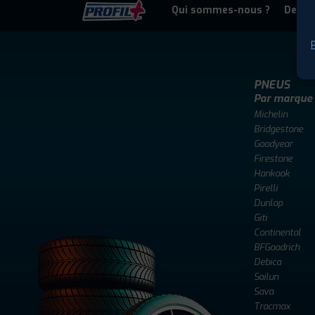
Qui sommes-nous ?
Deven
P
PNEUS
Par marque
Michelin
Bridgestone
Goodyear
Firestone
Hankook
Pirelli
Dunlop
Giti
Continental
BFGoodrich
Debica
Sailun
Sava
Tracmax