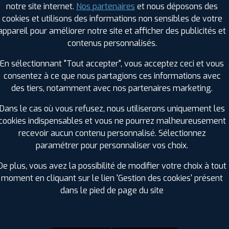
notre site internet.
Nos partenaires
et nous déposons des
Hauteur :
40
cookies et utilisons des informations non sensibles de votre
Diamètre :
20
appareil pour améliorer notre site et afficher des publicités et
Charge :
108
contenus personnalisés.
Vitesse :
Y
Bruit de roulement externe :
70
En sélectionnant "Tout accepter", vous acceptez ceci et vous
Résistance au roulement :
C
consentez à ce que nous partagions ces informations avec
Adhérence sur sol mouillé :
A
des tiers, notamment avec nos partenaires marketing.
Code EAN :
3528707121066
Dans le cas où vous refusez, nous utiliserons uniquement les
cookies indispensables et vous ne pourrez malheureusement
recevoir aucun contenu personnalisé. Sélectionnez
paramétrer pour personnaliser vos choix.
De plus, vous avez la possibilité de modifier votre choix à tout
moment en cliquant sur le lien 'Gestion des cookies' présent
dans le pied de page du site