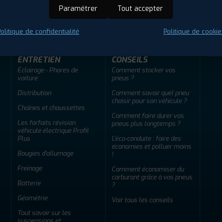
ir adherent
Offres d'emploi
FAQ
Paramétrer
Tout accepter
olitique de confidentialité
Politique de cookie
ENTRETIEN
CONSEILS
Éclairage - Phares de
Comment stocker vos
voiture
pneus ?
Distribution
Comment savoir quel pneu
choisir pour son véhicule ?
Chaînes et chaussettes
Comment faire durer vos
Les forfaits révision
pneus plus longtemps ?
véhicule électrique Profil
Plus
L'éco-conduite : faire des
économies et polluer moins
Bougies d'allumage
!
Freinage
Comment économiser du
carburant grâce à vos pneus
Batterie
?
Géométrie
Voir tous les conseils
Tout savoir sur les
suspensions et