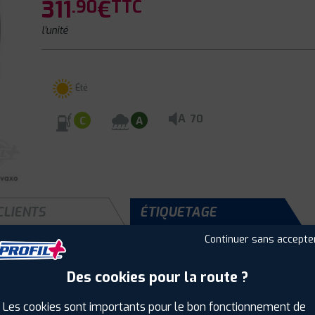
311
€
.90
TTC
l'unité
Été
A
70
C
A
CLIENTS
ÉTIQUETAGE
Continuer sans accepte
Des cookies pour la route ?
Saison :
Été
Runflat :
Non
Les cookies sont importants pour le bon fonctionnement de
Largeur :
285