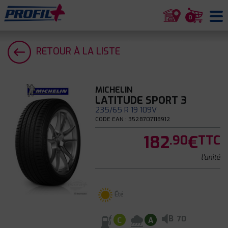
0
RETOUR À LA LISTE
MICHELIN
LATITUDE SPORT 3
235/65 R 19 109V
CODE EAN : 3528707118912
182
€
.90
TTC
l'unité
Été
B
70
C
A