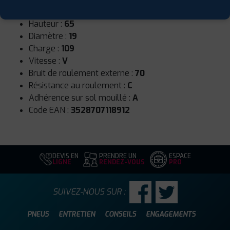
Largeur :
235
Hauteur :
65
Diamètre :
19
Charge :
109
Vitesse :
V
Bruit de roulement externe :
70
Résistance au roulement :
C
Adhérence sur sol mouillé :
A
Code EAN :
3528707118912
DEVIS EN
PRENDRE UN
ESPACE
LIGNE
RENDEZ-VOUS
PRO
SUIVEZ-NOUS SUR :
PNEUS
ENTRETIEN
CONSEILS
ENGAGEMENTS