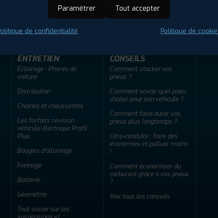
ir adherent
Offres d'emploi
FAQ
Paramétrer
Tout accepter
olitique de confidentialité
Politique de cookie
ENTRETIEN
CONSEILS
Éclairage - Phares de
Comment stocker vos
voiture
pneus ?
Distribution
Comment savoir quel pneu
choisir pour son véhicule ?
Chaînes et chaussettes
Comment faire durer vos
Les forfaits révision
pneus plus longtemps ?
véhicule électrique Profil
Plus
L'éco-conduite : faire des
économies et polluer moins
Bougies d'allumage
!
Freinage
Comment économiser du
carburant grâce à vos pneus
Batterie
?
Géométrie
Voir tous les conseils
Tout savoir sur les
suspensions et