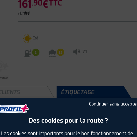
161
€
.90
TTC
l'unité
Été
B
71
C
D
CLIENTS
ÉTIQUETAGE
Continuer sans accepte
Des cookies pour la route ?
Saison :
Été
Runflat :
Non
Les cookies sont importants pour le bon fonctionnement de
Largeur :
255