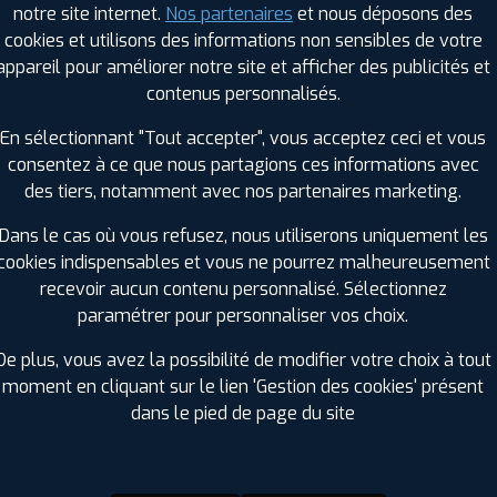
notre site internet.
Nos partenaires
et nous déposons des
Hauteur :
70
cookies et utilisons des informations non sensibles de votre
Diamètre :
15
appareil pour améliorer notre site et afficher des publicités et
Charge :
108
contenus personnalisés.
Vitesse :
H
Bruit de roulement externe :
71
En sélectionnant "Tout accepter", vous acceptez ceci et vous
Résistance au roulement :
C
consentez à ce que nous partagions ces informations avec
Adhérence sur sol mouillé :
D
des tiers, notamment avec nos partenaires marketing.
Code EAN :
3528704584208
Dans le cas où vous refusez, nous utiliserons uniquement les
cookies indispensables et vous ne pourrez malheureusement
recevoir aucun contenu personnalisé. Sélectionnez
paramétrer pour personnaliser vos choix.
De plus, vous avez la possibilité de modifier votre choix à tout
moment en cliquant sur le lien 'Gestion des cookies' présent
dans le pied de page du site