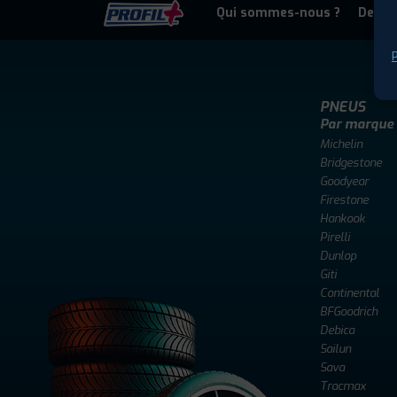
Qui sommes-nous ?
Deven
P
PNEUS
Par marque
Michelin
Bridgestone
Goodyear
Firestone
Hankook
Pirelli
Dunlop
Giti
Continental
BFGoodrich
Debica
Sailun
Sava
Tracmax