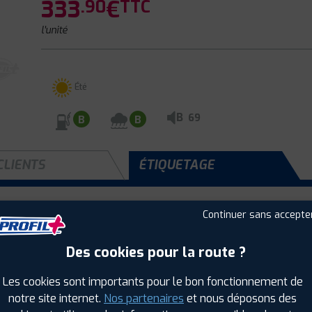
333
€
.90
TTC
l'unité
Été
B
69
B
B
CLIENTS
ÉTIQUETAGE
Continuer sans accepte
Saison :
Été
Runflat :
Non
Des cookies pour la route ?
Largeur :
225
Hauteur :
45
Les cookies sont importants pour le bon fonctionnement de
Diamètre :
21
notre site internet.
Nos partenaires
et nous déposons des