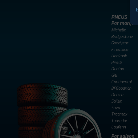
P
PNEUS
Par marque
Michelin
Bridgestone
Goodyear
Firestone
Hankook
Pirelli
Dunlop
Giti
Continental
BFGoodrich
Debica
Sailun
Sava
Tracmax
Tourador
Laufenn
Par saison