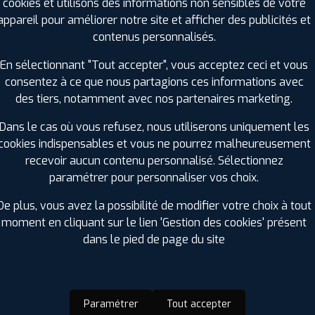
Charge :
95
cookies et utilisons des informations non sensibles de votre
Vitesse :
W
appareil pour améliorer notre site et afficher des publicités et
Bruit de roulement externe :
69
contenus personnalisés.
Résistance au roulement :
B
En sélectionnant "Tout accepter", vous acceptez ceci et vous
Adhérence sur sol mouillé :
B
consentez à ce que nous partagions ces informations avec
Code EAN :
3528708355095
des tiers, notamment avec nos partenaires marketing.
Dans le cas où vous refusez, nous utiliserons uniquement les
cookies indispensables et vous ne pourrez malheureusement
recevoir aucun contenu personnalisé. Sélectionnez
paramétrer pour personnaliser vos choix.
De plus, vous avez la possibilité de modifier votre choix à tout
moment en cliquant sur le lien 'Gestion des cookies' présent
dans le pied de page du site
ir adherent
Offres d'emploi
FAQ
Paramétrer
Tout accepter