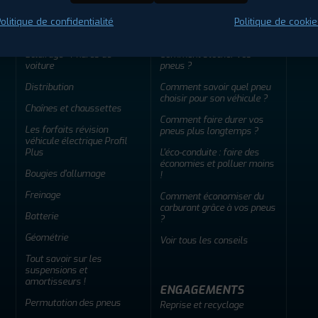
olitique de confidentialité
Politique de cookie
ENTRETIEN
CONSEILS
Éclairage - Phares de
Comment stocker vos
voiture
pneus ?
Distribution
Comment savoir quel pneu
choisir pour son véhicule ?
Chaînes et chaussettes
Comment faire durer vos
Les forfaits révision
pneus plus longtemps ?
véhicule électrique Profil
Plus
L'éco-conduite : faire des
économies et polluer moins
Bougies d'allumage
!
Freinage
Comment économiser du
carburant grâce à vos pneus
Batterie
?
Géométrie
Voir tous les conseils
Tout savoir sur les
suspensions et
amortisseurs !
ENGAGEMENTS
Permutation des pneus
Reprise et recyclage