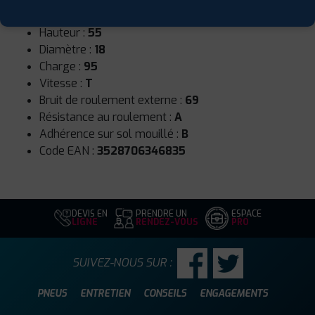
Largeur :
215
Hauteur :
55
Diamètre :
18
Charge :
95
Vitesse :
T
Bruit de roulement externe :
69
Résistance au roulement :
A
Adhérence sur sol mouillé :
B
Code EAN :
3528706346835
DEVIS EN
PRENDRE UN
ESPACE
LIGNE
RENDEZ-VOUS
PRO
SUIVEZ-NOUS SUR :
PNEUS
ENTRETIEN
CONSEILS
ENGAGEMENTS