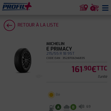
0
RETOUR À LA LISTE
MICHELIN
E PRIMACY
215/55 R 18 95T
CODE EAN : 3528706346835
161
€
.90
TTC
l'unité
Été
B
69
A
B