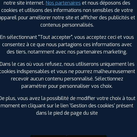
notre site internet.
Nos partenaires
et nous déposons des
Hauteur :
55
cookies et utilisons des informations non sensibles de votre
Diamètre :
18
appareil pour améliorer notre site et afficher des publicités et
Charge :
102
contenus personnalisés.
Vitesse :
V
Bruit de roulement externe :
69
En sélectionnant "Tout accepter", vous acceptez ceci et vous
Résistance au roulement :
B
consentez à ce que nous partagions ces informations avec
Adhérence sur sol mouillé :
B
des tiers, notamment avec nos partenaires marketing.
Code EAN :
3528706137372
Dans le cas où vous refusez, nous utiliserons uniquement les
cookies indispensables et vous ne pourrez malheureusement
recevoir aucun contenu personnalisé. Sélectionnez
paramétrer pour personnaliser vos choix.
De plus, vous avez la possibilité de modifier votre choix à tout
moment en cliquant sur le lien 'Gestion des cookies' présent
dans le pied de page du site