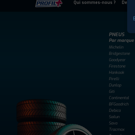
Qui sommes-nous ?
Deven
P
PNEUS
Par marque
Michelin
Bridgestone
Goodyear
Firestone
Hankook
Pirelli
Dunlop
Giti
Continental
BFGoodrich
Debica
Sailun
Sava
Tracmax