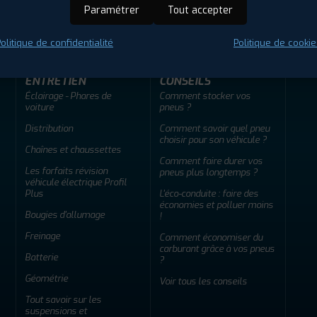
ir adherent
Offres d'emploi
FAQ
Paramétrer
Tout accepter
olitique de confidentialité
Politique de cookie
ENTRETIEN
CONSEILS
Éclairage - Phares de
Comment stocker vos
voiture
pneus ?
Distribution
Comment savoir quel pneu
choisir pour son véhicule ?
Chaînes et chaussettes
Comment faire durer vos
Les forfaits révision
pneus plus longtemps ?
véhicule électrique Profil
Plus
L'éco-conduite : faire des
économies et polluer moins
Bougies d'allumage
!
Freinage
Comment économiser du
carburant grâce à vos pneus
Batterie
?
Géométrie
Voir tous les conseils
Tout savoir sur les
suspensions et