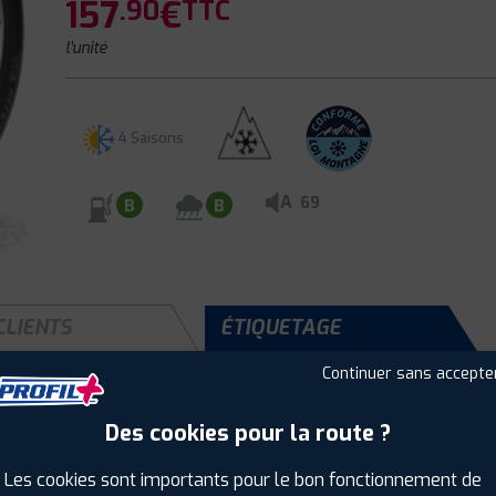
157
€
.90
TTC
l'unité
4 Saisons
A
69
B
B
CLIENTS
ÉTIQUETAGE
Continuer sans accepte
Des cookies pour la route ?
Saison :
4 Saisons
Runflat :
Non
Les cookies sont importants pour le bon fonctionnement de
Largeur :
225