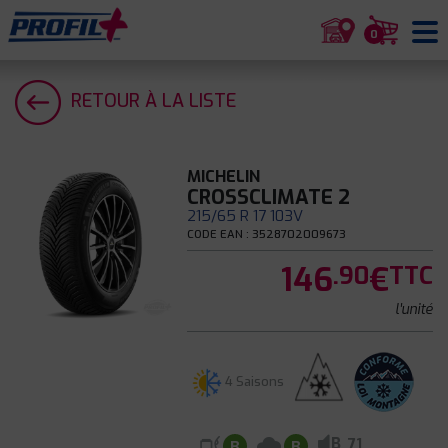
0
RETOUR À LA LISTE
MICHELIN
CROSSCLIMATE 2
215/65 R 17 103V
CODE EAN : 3528702009673
146
€
.90
TTC
l'unité
4 Saisons
B
71
B
B