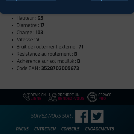
Runflat :
Non
Largeur :
215
Hauteur :
65
Diamètre :
17
Charge :
103
Vitesse :
V
Bruit de roulement externe :
71
Résistance au roulement :
B
Adhérence sur sol mouillé :
B
Code EAN :
3528702009673
DEVIS EN
PRENDRE UN
ESPACE
LIGNE
RENDEZ-VOUS
PRO
SUIVEZ-NOUS SUR :
PNEUS
ENTRETIEN
CONSEILS
ENGAGEMENTS