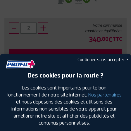
Votre commande
montée et équilibrée :
340
€
.80
TTC
FAIRE INSTALLER CE PNEU
Continuer sans accepter >
Sous réserve de disponibilité en agence
Des cookies pour la route ?
Les cookies sont importants pour le bon
fonctionnement de notre site internet.
Nos partenaires
et nous déposons des cookies et utilisons des
SPÉCIFICATIONS
AVIS CLIENTS
ÉTIQUETAGE
informations non sensibles de votre appareil pour
améliorer notre site et afficher des publicités et
Étiquetage
contenus personnalisés.