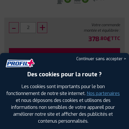
Votre commande
montée et équilibrée :
378
€
.80
TTC
FAIRE INSTALLER CE PNEU
Continuer sans accepter >
Sous réserve de disponibilité en agence
Des cookies pour la route ?
Les cookies sont importants pour le bon
fonctionnement de notre site internet.
Nos partenaires
et nous déposons des cookies et utilisons des
SPÉCIFICATIONS
AVIS CLIENTS
ÉTIQUETAGE
informations non sensibles de votre appareil pour
améliorer notre site et afficher des publicités et
Étiquetage
contenus personnalisés.