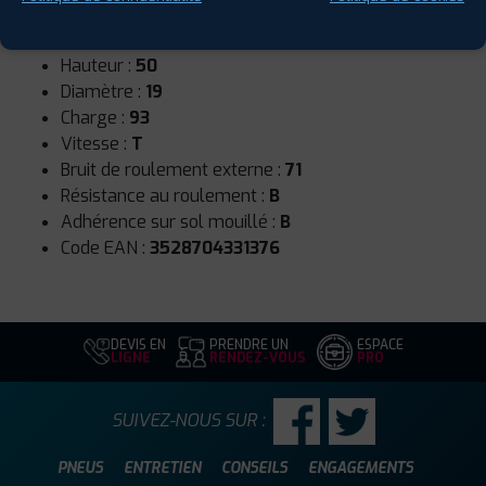
Runflat :
Non
Largeur :
215
Hauteur :
50
Diamètre :
19
Charge :
93
Vitesse :
T
Bruit de roulement externe :
71
Résistance au roulement :
B
Adhérence sur sol mouillé :
B
Code EAN :
3528704331376
DEVIS EN
PRENDRE UN
ESPACE
LIGNE
RENDEZ-VOUS
PRO
SUIVEZ-NOUS SUR :
PNEUS
ENTRETIEN
CONSEILS
ENGAGEMENTS