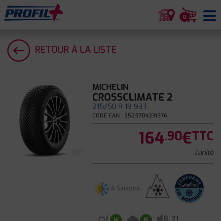
0
RETOUR À LA LISTE
MICHELIN
CROSSCLIMATE 2
215/50 R 19 93T
CODE EAN : 3528704331376
164
€
.90
TTC
l'unité
4 Saisons
B
71
B
B