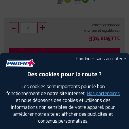
Votre commande
montée et équilibrée :
374
€
.80
TTC
FAIRE INSTALLER CE PNEU
Continuer sans accepter >
Sous réserve de disponibilité en agence
Des cookies pour la route ?
Les cookies sont importants pour le bon
fonctionnement de notre site internet.
Nos partenaires
et nous déposons des cookies et utilisons des
SPÉCIFICATIONS
AVIS CLIENTS
ÉTIQUETAGE
informations non sensibles de votre appareil pour
améliorer notre site et afficher des publicités et
Étiquetage
contenus personnalisés.