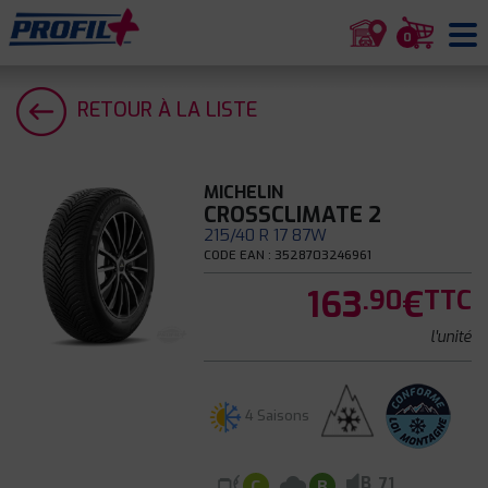
0
RETOUR À LA LISTE
MICHELIN
CROSSCLIMATE 2
215/40 R 17 87W
CODE EAN : 3528703246961
163
€
.90
TTC
l'unité
4 Saisons
B
71
C
B