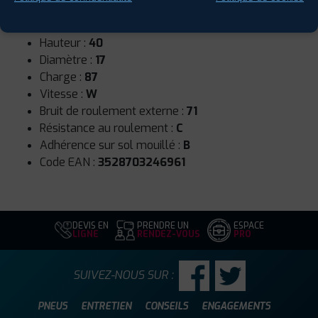
Runflat :
Non
Largeur :
215
Hauteur :
40
Diamètre :
17
Charge :
87
Vitesse :
W
Bruit de roulement externe :
71
Résistance au roulement :
C
Adhérence sur sol mouillé :
B
Code EAN :
3528703246961
DEVIS EN
PRENDRE UN
ESPACE
LIGNE
RENDEZ-VOUS
PRO
SUIVEZ-NOUS SUR :
PNEUS
ENTRETIEN
CONSEILS
ENGAGEMENTS