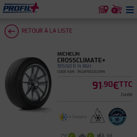
0
RETOUR À LA LISTE
MICHELIN
CROSSCLIMATE+
185/60 R 14 86H
CODE EAN : 3528701202594
91
€
.90
TTC
l'unité
4 Saisons
A
68
C
C