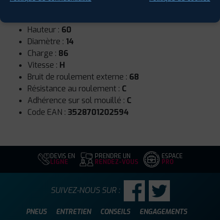
Runflat :
Non
Largeur :
185
Hauteur :
60
Diamètre :
14
Charge :
86
Vitesse :
H
Bruit de roulement externe :
68
Résistance au roulement :
C
Adhérence sur sol mouillé :
C
Code EAN :
3528701202594
DEVIS EN
PRENDRE UN
ESPACE
LIGNE
RENDEZ-VOUS
PRO
SUIVEZ-NOUS SUR :
PNEUS
ENTRETIEN
CONSEILS
ENGAGEMENTS