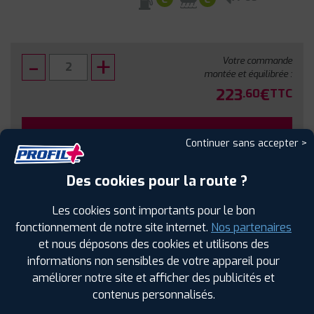
Votre commande
montée et équilibrée :
223
€
.60
TTC
FAIRE INSTALLER CE PNEU
Continuer sans accepter >
Sous réserve de disponibilité en agence
Des cookies pour la route ?
Les cookies sont importants pour le bon
fonctionnement de notre site internet.
Nos partenaires
et nous déposons des cookies et utilisons des
SPÉCIFICATIONS
AVIS CLIENTS
ÉTIQUETAGE
informations non sensibles de votre appareil pour
améliorer notre site et afficher des publicités et
Étiquetage
contenus personnalisés.