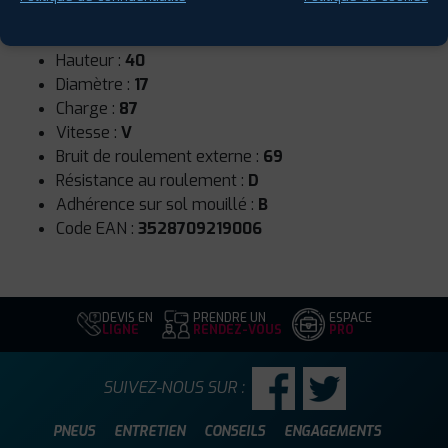
Runflat :
Non
Largeur :
215
Hauteur :
40
Diamètre :
17
Charge :
87
Vitesse :
V
Bruit de roulement externe :
69
Résistance au roulement :
D
Adhérence sur sol mouillé :
B
Code EAN :
3528709219006
DEVIS EN
PRENDRE UN
ESPACE
LIGNE
RENDEZ-VOUS
PRO
SUIVEZ-NOUS SUR :
PNEUS
ENTRETIEN
CONSEILS
ENGAGEMENTS