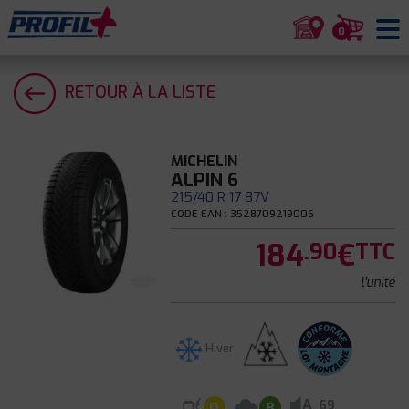
0
RETOUR À LA LISTE
MICHELIN
ALPIN 6
215/40 R 17 87V
CODE EAN : 3528709219006
184
€
.90
TTC
l'unité
Hiver
A
69
D
B