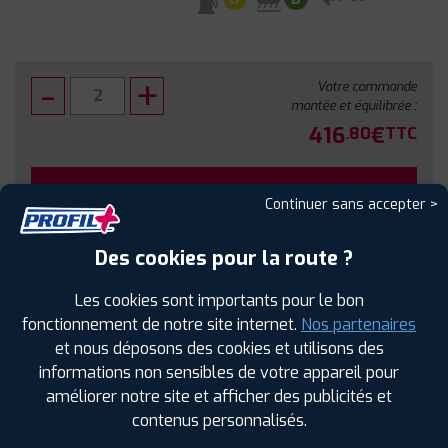
Votre commande
montée et équilibrée :
416
€
.80
TTC
FAIRE INSTALLER CE PNEU
Continuer sans accepter >
Sous réserve de disponibilité en agence
Des cookies pour la route ?
Les cookies sont importants pour le bon
fonctionnement de notre site internet.
Nos partenaires
et nous déposons des cookies et utilisons des
SPÉCIFICATIONS
AVIS CLIENTS
ÉTIQUETAGE
informations non sensibles de votre appareil pour
améliorer notre site et afficher des publicités et
Étiquetage
contenus personnalisés.