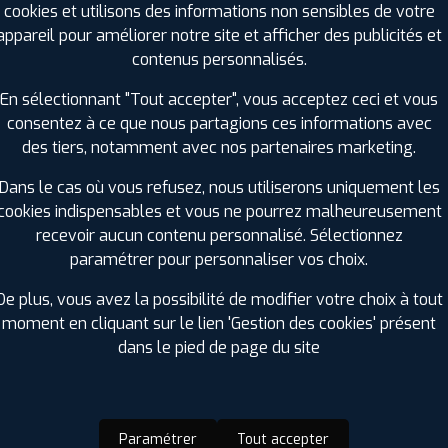
cookies et utilisons des informations non sensibles de votre
Charge :
104
appareil pour améliorer notre site et afficher des publicités et
Vitesse :
T
contenus personnalisés.
Bruit de roulement externe :
73
Résistance au roulement :
C
En sélectionnant "Tout accepter", vous acceptez ceci et vous
Adhérence sur sol mouillé :
A
consentez à ce que nous partagions ces informations avec
Code EAN :
3528704854097
des tiers, notamment avec nos partenaires marketing.
Dans le cas où vous refusez, nous utiliserons uniquement les
cookies indispensables et vous ne pourrez malheureusement
recevoir aucun contenu personnalisé. Sélectionnez
paramétrer pour personnaliser vos choix.
De plus, vous avez la possibilité de modifier votre choix à tout
moment en cliquant sur le lien 'Gestion des cookies' présent
dans le pied de page du site
ir adherent
Offres d'emploi
FAQ
Paramétrer
Tout accepter