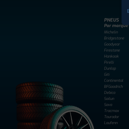
P
PNEUS
Par marque
Michelin
Bridgestone
Goodyear
Firestone
Hankook
Pirelli
Dunlop
Giti
Continental
BFGoodrich
Debica
Sailun
Sava
Tracmax
Tourador
Laufenn