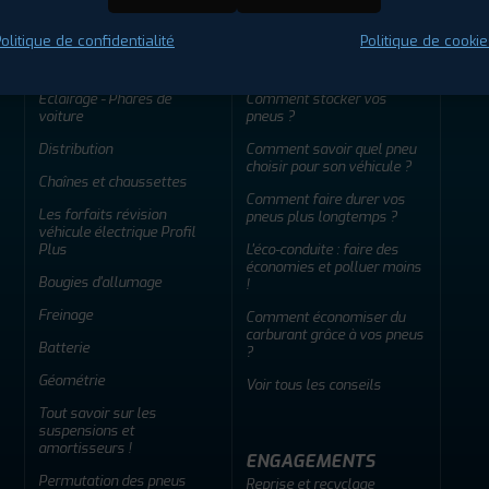
olitique de confidentialité
Politique de cookie
ENTRETIEN
CONSEILS
Éclairage - Phares de
Comment stocker vos
voiture
pneus ?
Distribution
Comment savoir quel pneu
choisir pour son véhicule ?
Chaînes et chaussettes
Comment faire durer vos
Les forfaits révision
pneus plus longtemps ?
véhicule électrique Profil
Plus
L'éco-conduite : faire des
économies et polluer moins
Bougies d'allumage
!
Freinage
Comment économiser du
carburant grâce à vos pneus
Batterie
?
Géométrie
Voir tous les conseils
Tout savoir sur les
suspensions et
amortisseurs !
ENGAGEMENTS
Permutation des pneus
Reprise et recyclage