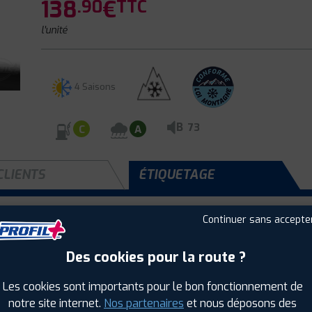
138
€
.90
TTC
l'unité
4 Saisons
B
73
C
A
CLIENTS
ÉTIQUETAGE
Continuer sans accepte
Saison :
4 Saisons
Des cookies pour la route ?
Runflat :
Non
Largeur :
195
Les cookies sont importants pour le bon fonctionnement de
Hauteur :
70
notre site internet.
Nos partenaires
et nous déposons des
Diamètre :
15