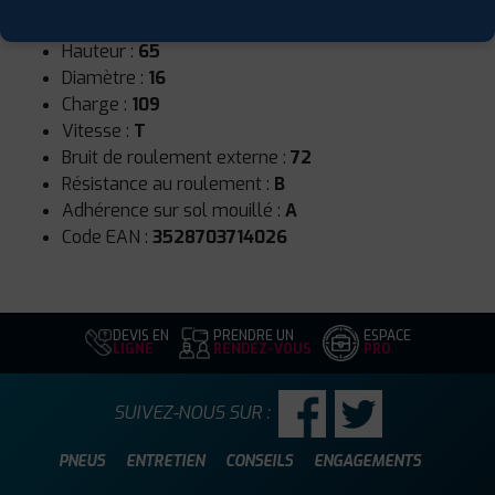
Largeur :
215
Hauteur :
65
Diamètre :
16
Charge :
109
Vitesse :
T
Bruit de roulement externe :
72
Résistance au roulement :
B
Adhérence sur sol mouillé :
A
Code EAN :
3528703714026
DEVIS EN
PRENDRE UN
ESPACE
LIGNE
RENDEZ-VOUS
PRO
SUIVEZ-NOUS SUR :
PNEUS
ENTRETIEN
CONSEILS
ENGAGEMENTS