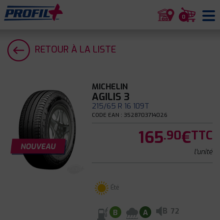
0
RETOUR À LA LISTE
MICHELIN
AGILIS 3
215/65 R 16 109T
CODE EAN : 3528703714026
165
€
.90
TTC
l'unité
Été
B
72
B
A