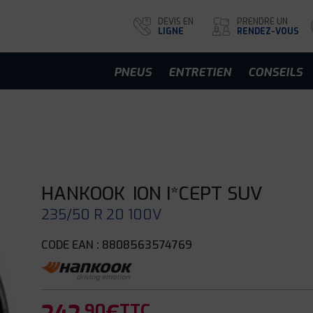
DEVIS EN
PRENDRE UN
LIGNE
RENDEZ-VOUS
PNEUS
ENTRETIEN
CONSEILS
HANKOOK
ION I*CEPT SUV
235/50 R 20 100V
CODE EAN : 8808563574769
.90
TTC