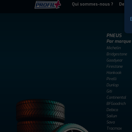
Qui sommes-nous ?
Deven
P
PNEUS
Par marque
Michelin
Bridgestone
Goodyear
Firestone
Hankook
Pirelli
Dunlop
Giti
Continental
BFGoodrich
Debica
Sailun
Sava
Tracmax