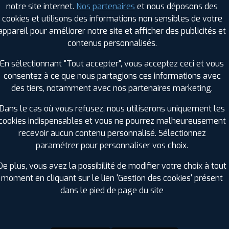
notre site internet.
Nos partenaires
et nous déposons des
Hauteur :
50
cookies et utilisons des informations non sensibles de votre
Diamètre :
20
appareil pour améliorer notre site et afficher des publicités et
Charge :
100
contenus personnalisés.
Vitesse :
V
Bruit de roulement externe :
69
En sélectionnant "Tout accepter", vous acceptez ceci et vous
Résistance au roulement :
C
consentez à ce que nous partagions ces informations avec
Adhérence sur sol mouillé :
B
des tiers, notamment avec nos partenaires marketing.
Code EAN :
8808563574769
Dans le cas où vous refusez, nous utiliserons uniquement les
cookies indispensables et vous ne pourrez malheureusement
recevoir aucun contenu personnalisé. Sélectionnez
paramétrer pour personnaliser vos choix.
De plus, vous avez la possibilité de modifier votre choix à tout
moment en cliquant sur le lien 'Gestion des cookies' présent
dans le pied de page du site