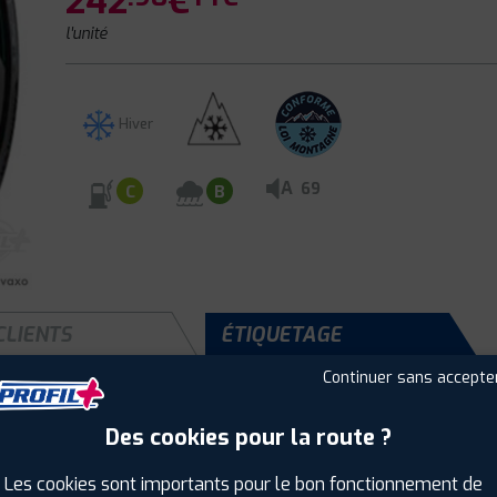
242
€
l'unité
Hiver
A
69
C
B
CLIENTS
ÉTIQUETAGE
Continuer sans accepte
Des cookies pour la route ?
Saison :
Hiver
Runflat :
Non
Les cookies sont importants pour le bon fonctionnement de
Largeur :
235