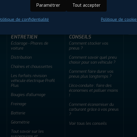
ir adherent
Offres d'emploi
FAQ
Paramétrer
Tout accepter
olitique de confidentialité
Politique de cookie
ENTRETIEN
CONSEILS
Éclairage - Phares de
Comment stocker vos
voiture
pneus ?
Distribution
Comment savoir quel pneu
choisir pour son véhicule ?
Chaînes et chaussettes
Comment faire durer vos
Les forfaits révision
pneus plus longtemps ?
véhicule électrique Profil
Plus
L'éco-conduite : faire des
économies et polluer moins
Bougies d'allumage
!
Freinage
Comment économiser du
carburant grâce à vos pneus
Batterie
?
Géométrie
Voir tous les conseils
Tout savoir sur les
suspensions et