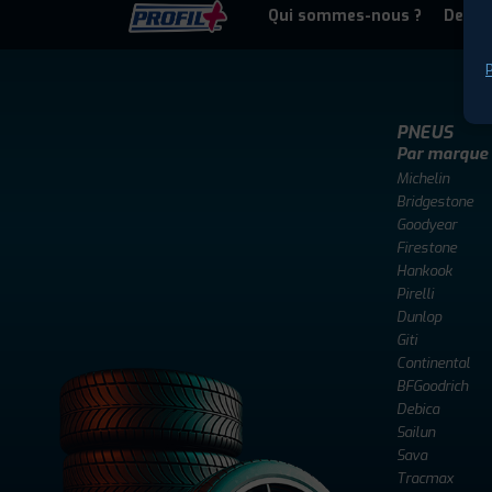
Qui sommes-nous ?
Deven
P
PNEUS
Par marque
Michelin
Bridgestone
Goodyear
Firestone
Hankook
Pirelli
Dunlop
Giti
Continental
BFGoodrich
Debica
Sailun
Sava
Tracmax