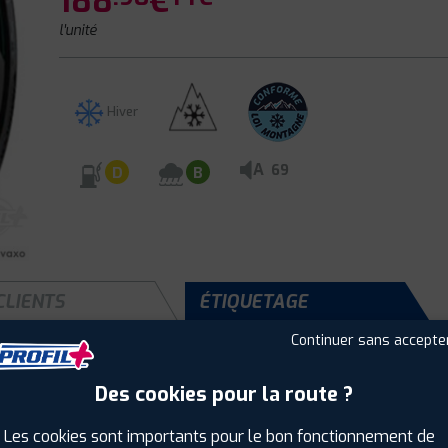
188
€
l'unité
Hiver
A
69
D
B
CLIENTS
ÉTIQUETAGE
Continuer sans accepte
Des cookies pour la route ?
Saison :
Hiver
Runflat :
Non
Les cookies sont importants pour le bon fonctionnement de
Largeur :
235