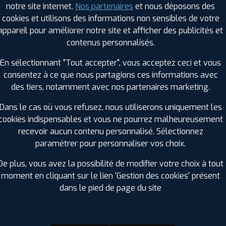
notre site internet.
Nos partenaires
et nous déposons des
Hauteur :
45
cookies et utilisons des informations non sensibles de votre
Diamètre :
18
appareil pour améliorer notre site et afficher des publicités et
Charge :
98
contenus personnalisés.
Vitesse :
V
Bruit de roulement externe :
69
En sélectionnant "Tout accepter", vous acceptez ceci et vous
Résistance au roulement :
D
consentez à ce que nous partagions ces informations avec
Adhérence sur sol mouillé :
B
des tiers, notamment avec nos partenaires marketing.
Code EAN :
8808563574400
Dans le cas où vous refusez, nous utiliserons uniquement les
cookies indispensables et vous ne pourrez malheureusement
recevoir aucun contenu personnalisé. Sélectionnez
paramétrer pour personnaliser vos choix.
De plus, vous avez la possibilité de modifier votre choix à tout
moment en cliquant sur le lien 'Gestion des cookies' présent
dans le pied de page du site