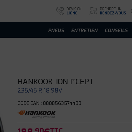
DEVIS EN
PRENDRE UN
LIGNE
RENDEZ-VOUS
PNEUS
ENTRETIEN
CONSEILS
HANKOOK
ION I*CEPT
235/45 R 18 98V
CODE EAN : 8808563574400
.90
TTC