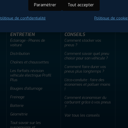
ir adherent
Offres d'emploi
FAQ
Paramétrer
Tout accepter
olitique de confidentialité
Politique de cookie
ENTRETIEN
CONSEILS
Éclairage - Phares de
Comment stocker vos
voiture
pneus ?
Distribution
Comment savoir quel pneu
choisir pour son véhicule ?
Chaînes et chaussettes
Comment faire durer vos
Les forfaits révision
pneus plus longtemps ?
véhicule électrique Profil
Plus
L'éco-conduite : faire des
économies et polluer moins
Bougies d'allumage
!
Freinage
Comment économiser du
carburant grâce à vos pneus
Batterie
?
Géométrie
Voir tous les conseils
Tout savoir sur les
suspensions et