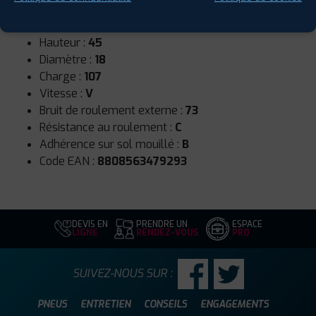
Runflat :
Non
Largeur :
275
Hauteur :
45
Diamètre :
18
Charge :
107
Vitesse :
V
Bruit de roulement externe :
73
Résistance au roulement :
C
Adhérence sur sol mouillé :
B
Code EAN :
8808563479293
DEVIS EN
PRENDRE UN
ESPACE
LIGNE
RENDEZ-VOUS
PRO
SUIVEZ-NOUS SUR :
PNEUS
ENTRETIEN
CONSEILS
ENGAGEMENTS