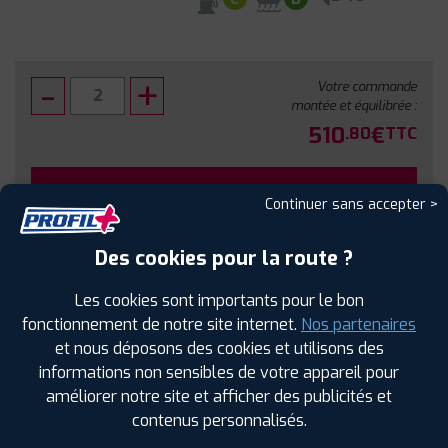
Votre commande
montée et équilibrée :
510
€
.80
TTC
FAIRE INSTALLER CE PNEU
Continuer sans accepter >
Sous réserve de disponibilité en agence
Des cookies pour la route ?
Les cookies sont importants pour le bon
fonctionnement de notre site internet.
Nos partenaires
et nous déposons des cookies et utilisons des
SPÉCIFICATIONS
AVIS CLIENTS
ÉTIQUETAGE
informations non sensibles de votre appareil pour
améliorer notre site et afficher des publicités et
Étiquetage
contenus personnalisés.