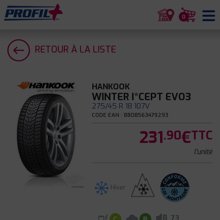
0
RETOUR À LA LISTE
HANKOOK
WINTER I*CEPT EVO3
275/45 R 18 107V
CODE EAN : 8808563479293
231
€
.90
TTC
l'unité
Hiver
B
73
C
B