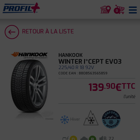
0
RETOUR À LA LISTE
HANKOOK
WINTER I*CEPT EVO3
225/40 R 18 92V
CODE EAN : 8808563565859
139
€
.90
TTC
l'unité
Hiver
B
72
D
B