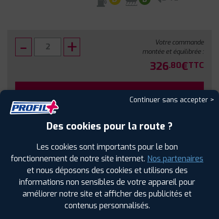
Votre commande
montée et équilibrée :
326
€
.80
TTC
FAIRE INSTALLER CE PNEU
Continuer sans accepter >
Sous réserve de disponibilité en agence
Des cookies pour la route ?
Les cookies sont importants pour le bon
fonctionnement de notre site internet.
Nos partenaires
et nous déposons des cookies et utilisons des
SPÉCIFICATIONS
AVIS CLIENTS
ÉTIQUETAGE
informations non sensibles de votre appareil pour
améliorer notre site et afficher des publicités et
Étiquetage
contenus personnalisés.