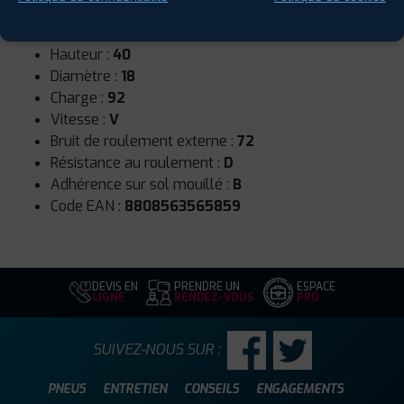
Runflat :
Oui
Largeur :
225
Hauteur :
40
Diamètre :
18
Charge :
92
Vitesse :
V
Bruit de roulement externe :
72
Résistance au roulement :
D
Adhérence sur sol mouillé :
B
Code EAN :
8808563565859
DEVIS EN
PRENDRE UN
ESPACE
LIGNE
RENDEZ-VOUS
PRO
SUIVEZ-NOUS SUR :
PNEUS
ENTRETIEN
CONSEILS
ENGAGEMENTS