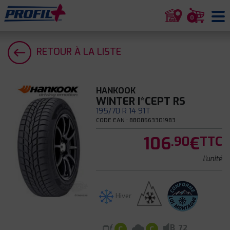
0
RETOUR À LA LISTE
HANKOOK
WINTER I*CEPT RS
195/70 R 14 91T
CODE EAN : 8808563301983
106
€
.90
TTC
l'unité
Hiver
B
72
C
C