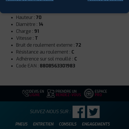
Runflat :
Non
Largeur :
195
Hauteur :
70
Diamètre :
14
Charge :
91
Vitesse :
T
Bruit de roulement externe :
72
Résistance au roulement :
C
Adhérence sur sol mouillé :
C
Code EAN :
8808563301983
DEVIS EN
PRENDRE UN
ESPACE
LIGNE
RENDEZ-VOUS
PRO
SUIVEZ-NOUS SUR :
PNEUS
ENTRETIEN
CONSEILS
ENGAGEMENTS