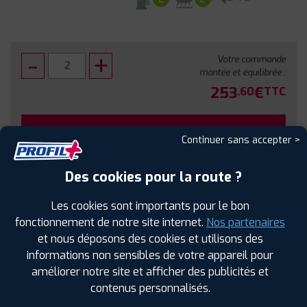
Votre commande
montée et équilibrée :
253
€
.60
TTC
FAIRE INSTALLER CE PNEU
Continuer sans accepter >
Sous réserve de disponibilité en agence
Des cookies pour la route ?
Les cookies sont importants pour le bon
fonctionnement de notre site internet.
Nos partenaires
et nous déposons des cookies et utilisons des
SPÉCIFICATIONS
AVIS CLIENTS
ÉTIQUETAGE
informations non sensibles de votre appareil pour
améliorer notre site et afficher des publicités et
Étiquetage
contenus personnalisés.