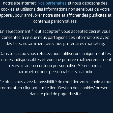
notre site internet.
Nos partenaires
et nous déposons des
Hauteur :
50
cookies et utilisons des informations non sensibles de votre
Diamètre :
17
appareil pour améliorer notre site et afficher des publicités et
Charge :
98
contenus personnalisés.
Vitesse :
H
Bruit de roulement externe :
72
En sélectionnant "Tout accepter", vous acceptez ceci et vous
Résistance au roulement :
C
consentez à ce que nous partagions ces informations avec
Adhérence sur sol mouillé :
B
des tiers, notamment avec nos partenaires marketing.
Code EAN :
8808563393704
Dans le cas où vous refusez, nous utiliserons uniquement les
cookies indispensables et vous ne pourrez malheureusement
recevoir aucun contenu personnalisé. Sélectionnez
paramétrer pour personnaliser vos choix.
De plus, vous avez la possibilité de modifier votre choix à tout
moment en cliquant sur le lien 'Gestion des cookies' présent
dans le pied de page du site