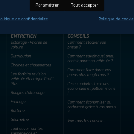
ir adherent
Offres d'emploi
FAQ
Paramétrer
Tout accepter
olitique de confidentialité
Politique de cookie
ENTRETIEN
CONSEILS
Éclairage - Phares de
Comment stocker vos
voiture
pneus ?
Distribution
Comment savoir quel pneu
choisir pour son véhicule ?
Chaînes et chaussettes
Comment faire durer vos
Les forfaits révision
pneus plus longtemps ?
véhicule électrique Profil
Plus
L'éco-conduite : faire des
économies et polluer moins
Bougies d'allumage
!
Freinage
Comment économiser du
carburant grâce à vos pneus
Batterie
?
Géométrie
Voir tous les conseils
Tout savoir sur les
suspensions et