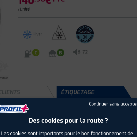
140
€
l'unité
Hiver
B
72
C
B
CLIENTS
ÉTIQUETAGE
Continuer sans accepte
Des cookies pour la route ?
Saison :
Hiver
Runflat :
Oui
Les cookies sont importants pour le bon fonctionnement de
Largeur :
225