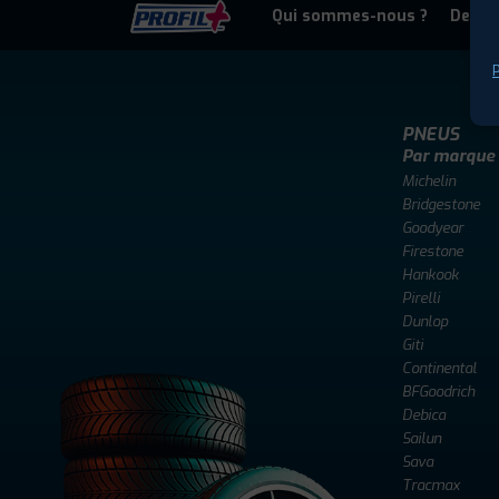
Qui sommes-nous ?
Deven
P
PNEUS
Par marque
Michelin
Bridgestone
Goodyear
Firestone
Hankook
Pirelli
Dunlop
Giti
Continental
BFGoodrich
Debica
Sailun
Sava
Tracmax