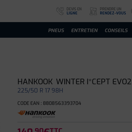
DEVIS EN
PRENDRE UN
LIGNE
RENDEZ-VOUS
PNEUS
ENTRETIEN
CONSEILS
HANKOOK
WINTER I*CEPT EVO2
225/50 R 17 98H
CODE EAN : 8808563393704
.90
TTC