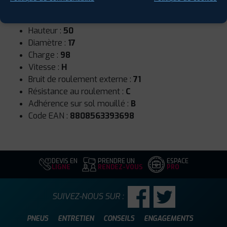
Runflat :
Non
Largeur :
225
Hauteur :
50
Diamètre :
17
Charge :
98
Vitesse :
H
Bruit de roulement externe :
71
Résistance au roulement :
C
Adhérence sur sol mouillé :
B
Code EAN :
8808563393698
DEVIS EN
PRENDRE UN
ESPACE
LIGNE
RENDEZ-VOUS
PRO
SUIVEZ-NOUS SUR :
PNEUS
ENTRETIEN
CONSEILS
ENGAGEMENTS