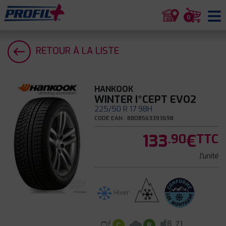
0
RETOUR À LA LISTE
HANKOOK
WINTER I*CEPT EVO2
225/50 R 17 98H
CODE EAN : 8808563393698
133
€
.90
TTC
l'unité
Hiver
B
71
C
B