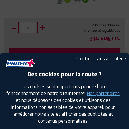
Votre commande
montée et équilibrée :
314
€
.80
TTC
FAIRE INSTALLER CE PNEU
Continuer sans accepter >
Sous réserve de disponibilité en agence
Des cookies pour la route ?
Les cookies sont importants pour le bon
fonctionnement de notre site internet.
Nos partenaires
et nous déposons des cookies et utilisons des
SPÉCIFICATIONS
AVIS CLIENTS
ÉTIQUETAGE
informations non sensibles de votre appareil pour
améliorer notre site et afficher des publicités et
Étiquetage
contenus personnalisés.