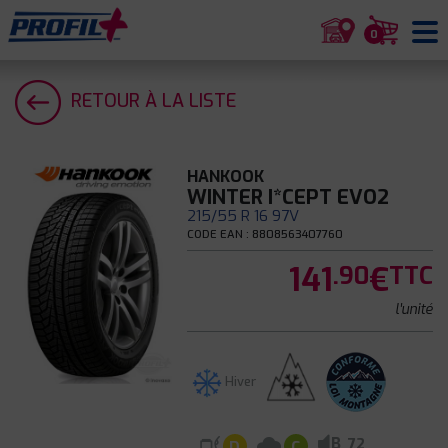
0
RETOUR À LA LISTE
HANKOOK
WINTER I*CEPT EVO2
215/55 R 16 97V
CODE EAN : 8808563407760
141
€
.90
TTC
l'unité
Hiver
B
72
D
C