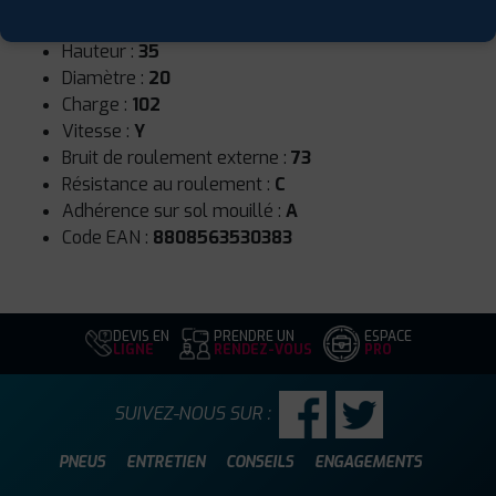
Largeur :
275
Hauteur :
35
Diamètre :
20
Charge :
102
Vitesse :
Y
Bruit de roulement externe :
73
Résistance au roulement :
C
Adhérence sur sol mouillé :
A
Code EAN :
8808563530383
DEVIS EN
PRENDRE UN
ESPACE
LIGNE
RENDEZ-VOUS
PRO
SUIVEZ-NOUS SUR :
PNEUS
ENTRETIEN
CONSEILS
ENGAGEMENTS