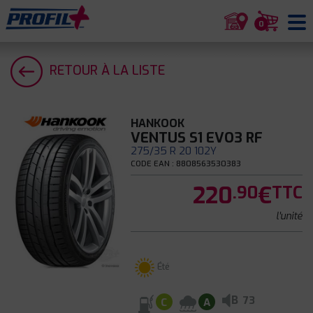
0
RETOUR À LA LISTE
HANKOOK
VENTUS S1 EVO3 RF
275/35 R 20 102Y
CODE EAN : 8808563530383
220
€
.90
TTC
l'unité
Été
B
73
C
A