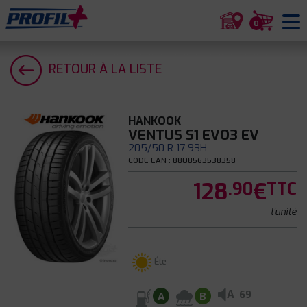
0
RETOUR À LA LISTE
HANKOOK
VENTUS S1 EVO3 EV
205/50 R 17 93H
CODE EAN : 8808563538358
128
€
.90
TTC
l'unité
Été
A
69
A
B