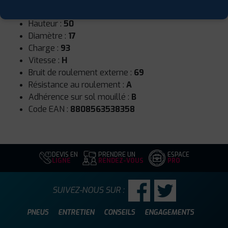
Largeur :
205
Hauteur :
50
Diamètre :
17
Charge :
93
Vitesse :
H
Bruit de roulement externe :
69
Résistance au roulement :
A
Adhérence sur sol mouillé :
B
Code EAN :
8808563538358
DEVIS EN
PRENDRE UN
ESPACE
LIGNE
RENDEZ-VOUS
PRO
SUIVEZ-NOUS SUR :
PNEUS
ENTRETIEN
CONSEILS
ENGAGEMENTS