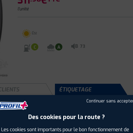
311
€
l'unité
Été
B
73
C
A
CLIENTS
ÉTIQUETAGE
Continuer sans accepte
Des cookies pour la route ?
Saison :
Été
Runflat :
Non
Les cookies sont importants pour le bon fonctionnement de
Largeur :
305