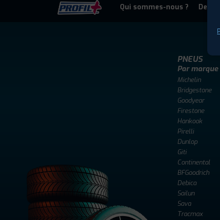
Qui sommes-nous ?
Deven
P
PNEUS
Par marque
Michelin
Bridgestone
Goodyear
Firestone
Hankook
Pirelli
Dunlop
Giti
Continental
BFGoodrich
Debica
Sailun
Sava
Tracmax