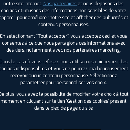
notre site internet.
Nos partenaires
et nous déposons des
Hauteur :
30
cookies et utilisons des informations non sensibles de votre
Diamètre :
21
appareil pour améliorer notre site et afficher des publicités et
Charge :
104
contenus personnalisés.
Vitesse :
Y
Bruit de roulement externe :
73
En sélectionnant "Tout accepter", vous acceptez ceci et vous
Résistance au roulement :
C
consentez à ce que nous partagions ces informations avec
Adhérence sur sol mouillé :
A
des tiers, notamment avec nos partenaires marketing.
Code EAN :
8808563578453
Dans le cas où vous refusez, nous utiliserons uniquement les
cookies indispensables et vous ne pourrez malheureusement
recevoir aucun contenu personnalisé. Sélectionnez
paramétrer pour personnaliser vos choix.
De plus, vous avez la possibilité de modifier votre choix à tout
moment en cliquant sur le lien 'Gestion des cookies' présent
dans le pied de page du site