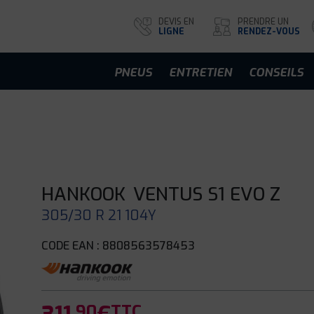
DEVIS EN
PRENDRE UN
LIGNE
RENDEZ-VOUS
PNEUS
ENTRETIEN
CONSEILS
HANKOOK
VENTUS S1 EVO Z
305/30 R 21 104Y
CODE EAN : 8808563578453
.90
TTC