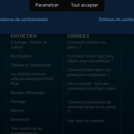
ir adherent
Offres d'emploi
FAQ
Paramétrer
Tout accepter
olitique de confidentialité
Politique de cookie
ENTRETIEN
CONSEILS
Éclairage - Phares de
Comment stocker vos
voiture
pneus ?
Distribution
Comment savoir quel pneu
choisir pour son véhicule ?
Chaînes et chaussettes
Comment faire durer vos
Les forfaits révision
pneus plus longtemps ?
véhicule électrique Profil
Plus
L'éco-conduite : faire des
économies et polluer moins
Bougies d'allumage
!
Freinage
Comment économiser du
carburant grâce à vos pneus
Batterie
?
Géométrie
Voir tous les conseils
Tout savoir sur les
suspensions et